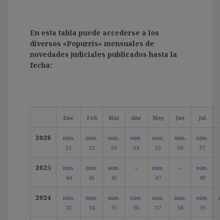
En esta tabla puede accederse a los
diversos «Popurrís» mensuales de
novedades judiciales publicados hasta la
fecha:
Ene
Feb
Mar
Abr
May
Jun
Jul
2026
núm.
núm.
núm.
núm.
núm.
núm.
núm.
51
52
53
54
55
56
57
2025
núm.
núm.
núm.
–
núm.
–
núm.
44
45
46
47
48
2024
núm.
núm.
núm.
núm.
núm.
núm.
núm.
33
34
35
36
37
38
39