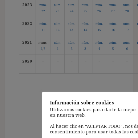
2023
núm.
núm.
núm.
núm.
núm.
núm.
núm.
22
23
24
25
26
27
28
2022
núm.
núm.
núm.
núm.
núm.
núm.
núm.
11
12
13
14
15
16
17
2021
nums.
núm.
núm.
núm.
núm.
núm.
núm.
1
/
2
1
2
3
4
5
6
2020
–
–
–
–
–
–
–
Información sobre cookies
Utilizamos cookies para darte la mejor
en nuestra web.
Al hacer clic en “ACEPTAR TODO”, nos d
consentimiento para usar todas las cook