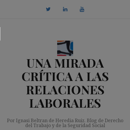
Saltar
al
contenido
twitter
Linkedin
youtube
UNA MIRADA
CRÍTICA A LAS
RELACIONES
LABORALES
Por Ignasi Beltran de Heredia Ruiz. Blog de Derecho
del Trabajo y de la Seguridad Social