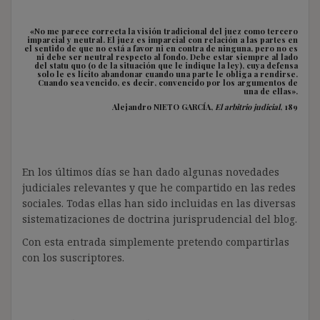
«No me parece correcta la visión tradicional del juez como tercero
imparcial y neutral. El juez es imparcial con relación a las partes en
el sentido de que no está a favor ni en contra de ninguna, pero no es
ni debe ser neutral respecto al fondo. Debe estar siempre al lado
del statu quo (o de la situación que le indique la ley), cuya defensa
solo le es lícito abandonar cuando una parte le obliga a rendirse.
Cuando sea vencido, es decir, convencido por los argumentos de
una de ellas».
Alejandro NIETO GARCÍA,
El arbitrio judicial
, 189
En los últimos días se han dado algunas novedades
judiciales relevantes y que he compartido en las redes
sociales. Todas ellas han sido incluidas en las diversas
sistematizaciones de doctrina jurisprudencial del blog.
Con esta entrada simplemente pretendo compartirlas
con los suscriptores.