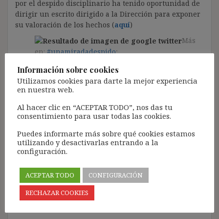
por el despido disciplinario ha tenido oportunidad de
dirigir un escrito dirigido a la Dirección para exponer
su valoración de los hechos (
aquí
)
Más
en:
#unamiradadespido
;
Información sobre cookies
Utilizamos cookies para darte la mejor experiencia
en nuestra web.
Despido improcedente e indemnización
complementaria a legal tasada
Al hacer clic en “ACEPTAR TODO”, nos das tu
consentimiento para usar todas las cookies.
Puedes informarte más sobre qué cookies estamos
STSJ PV 23 de abril
2024
:
Segundo TSJ que
utilizando y desactivarlas entrando a la
reconoce indemnización complementaria a legal
configuración.
tasada en despido improcedente injustificado
aplicando CSEr (aunque declara que no hay obligación
ACEPTAR TODO
CONFIGURACIÓN
de asumir las decisiones del CEDS) (
aquí
)
RECHAZAR COOKIES
Más
en:
#unamiradadespido
;