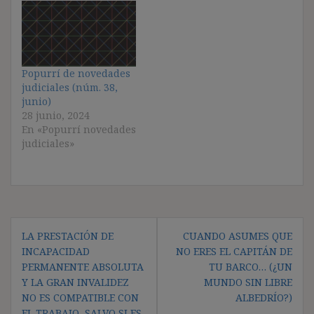
Popurrí de novedades
judiciales (núm. 38,
junio)
28 junio, 2024
En «Popurrí novedades
judiciales»
Navegación
LA PRESTACIÓN DE
CUANDO ASUMES QUE
de
INCAPACIDAD
NO ERES EL CAPITÁN DE
entradas
PERMANENTE ABSOLUTA
TU BARCO… (¿UN
Y LA GRAN INVALIDEZ
MUNDO SIN LIBRE
NO ES COMPATIBLE CON
ALBEDRÍO?)
EL TRABAJO, SALVO SI ES