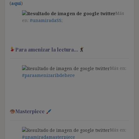
(
aquí
)
Más
en:
#unamiradaSS
;
Para amenizar la lectura…
Más en:
#paraamenizaribdehere
Masterpiece
Más en:
#unamiradamasterpiece