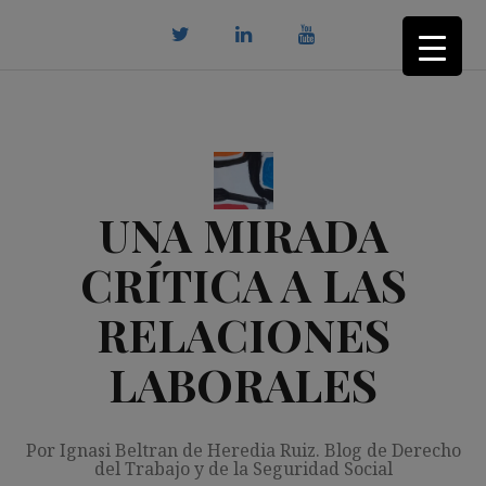
Saltar
al
contenido
twitter
Linkedin
youtube
UNA MIRADA
CRÍTICA A LAS
RELACIONES
LABORALES
Por Ignasi Beltran de Heredia Ruiz. Blog de Derecho
del Trabajo y de la Seguridad Social