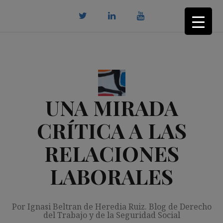
Saltar
al
contenido
twitter
Linkedin
youtube
UNA MIRADA
CRÍTICA A LAS
RELACIONES
LABORALES
Por Ignasi Beltran de Heredia Ruiz. Blog de Derecho
del Trabajo y de la Seguridad Social