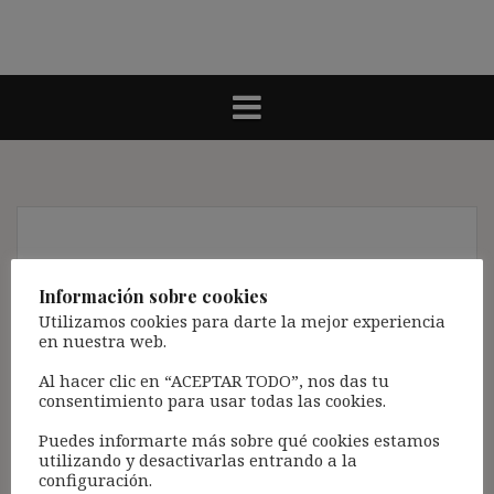
Despido y acción
Información sobre cookies
judicial
Utilizamos cookies para darte la mejor experiencia
en nuestra web.
Nota:
Al hacer clic en “ACEPTAR TODO”, nos das tu
El propósito de este blog es compartir
consentimiento para usar todas las cookies.
contenido de forma totalmente GRATUITA.
Puedes informarte más sobre qué cookies estamos
La proliferación de empresas que utilizan la
utilizando y desactivarlas entrando a la
configuración.
Inteligencia Artificial Generativa (IAG) con