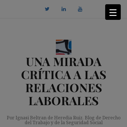
Saltar
al
contenido
twitter
Linkedin
youtube
UNA MIRADA
CRÍTICA A LAS
RELACIONES
LABORALES
Por Ignasi Beltran de Heredia Ruiz. Blog de Derecho
del Trabajo y de la Seguridad Social