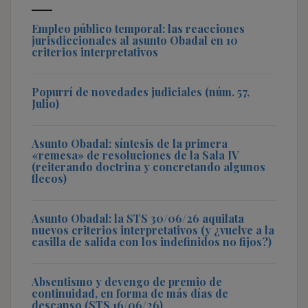
Empleo público temporal: las reacciones
jurisdiccionales al asunto Obadal en 10
criterios interpretativos
Popurrí de novedades judiciales (núm. 57,
Julio)
Asunto Obadal: síntesis de la primera
«remesa» de resoluciones de la Sala IV
(reiterando doctrina y concretando algunos
flecos)
Asunto Obadal: la STS 30/06/26 aquilata
nuevos criterios interpretativos (y ¿vuelve a la
casilla de salida con los indefinidos no fijos?)
Absentismo y devengo de premio de
continuidad, en forma de más días de
descanso (STS 16/06/26)