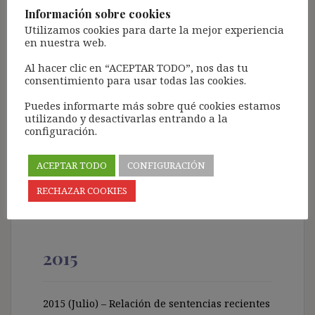
2016 (Junio) – Relación de sentencias
Información sobre cookies
recientes (TSJ) sobre grupo de empresas
Utilizamos cookies para darte la mejor experiencia
(JUN’16)
en nuestra web.
2016 (Marzo) – Relación de sentencias
Al hacer clic en “ACEPTAR TODO”, nos das tu
recientes (TSJ) sobre grupo de empresas
consentimiento para usar todas las cookies.
(MAR’16)
Puedes informarte más sobre qué cookies estamos
2016 (Enero) – Relación de sentencias
utilizando y desactivarlas entrando a la
recientes (TS/AN/TSJ) sobre grupo de
configuración.
empresas (ENE’16)
ACEPTAR TODO
CONFIGURACIÓN
Ir al índice de entradas por temas
RECHAZAR COOKIES
2015
2015 (Julio) – Relación de sentencias recientes