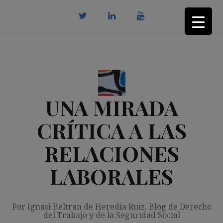
Saltar
al
contenido
twitter
Linkedin
youtube
UNA MIRADA
CRÍTICA A LAS
RELACIONES
LABORALES
Por Ignasi Beltran de Heredia Ruiz. Blog de Derecho
del Trabajo y de la Seguridad Social