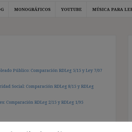
OG
MONOGRÁFICOS
YOUTUBE
MÚSICA PARA LE
pleado Público: Comparación RDLeg 5/15 y Ley 7/07
ridad Social: Comparación RDLeg 8/15 y RDLeg
res: Comparación RDLeg 2/15 y RDLeg 1/95