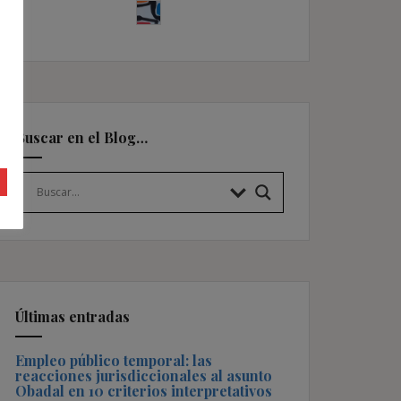
Buscar en el Blog…
Últimas entradas
Empleo público temporal: las
reacciones jurisdiccionales al asunto
Obadal en 10 criterios interpretativos