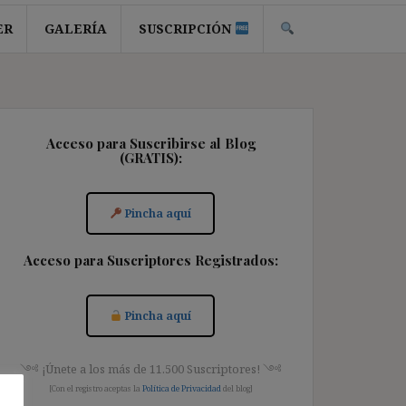
ER
GALERÍA
SUSCRIPCIÓN
Acceso para Suscribirse al Blog
(GRATIS):
Pincha aquí
Acceso para Suscriptores Registrados:
Pincha aquí
༺ ¡Únete a los más de 11.500 Suscriptores! ༺
[Con el registro aceptas la
Política de Privacidad
del blog]