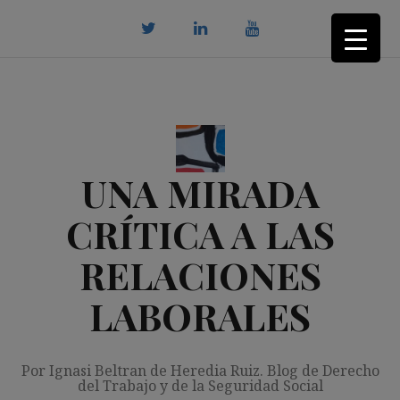
Saltar
al
contenido
twitter
Linkedin
youtube
UNA MIRADA
CRÍTICA A LAS
RELACIONES
LABORALES
Por Ignasi Beltran de Heredia Ruiz. Blog de Derecho
del Trabajo y de la Seguridad Social