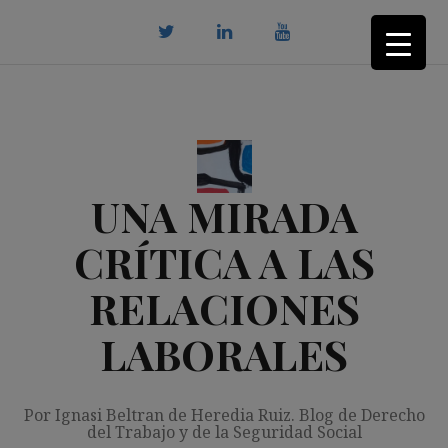
Saltar
al
contenido
twitter
Linkedin
youtube
UNA MIRADA
CRÍTICA A LAS
RELACIONES
LABORALES
Por Ignasi Beltran de Heredia Ruiz. Blog de Derecho
del Trabajo y de la Seguridad Social