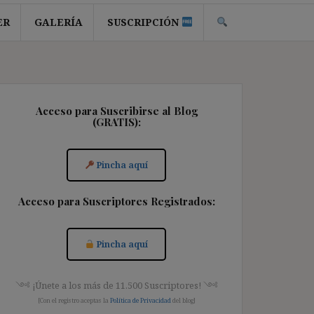
ER
GALERÍA
SUSCRIPCIÓN
Acceso para Suscribirse al Blog
(GRATIS):
Pincha aquí
Acceso para Suscriptores Registrados:
Pincha aquí
༺ ¡Únete a los más de 11.500 Suscriptores! ༺
[Con el registro aceptas la
Política de Privacidad
del blog]