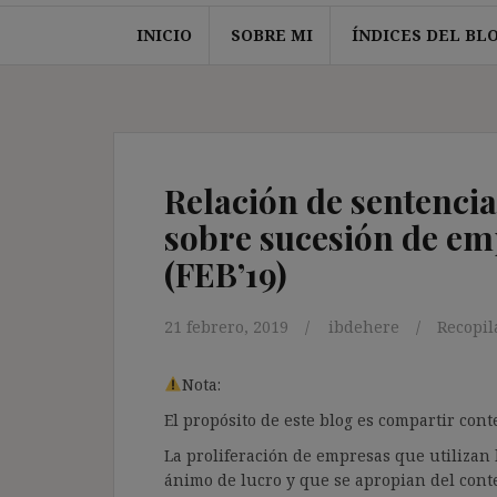
INICIO
SOBRE MI
ÍNDICES DEL BL
Relación de sentencia
sobre sucesión de emp
(FEB’19)
21 febrero, 2019
ibdehere
Recopil
Nota:
El propósito de este blog es compartir co
La proliferación de empresas que utilizan l
ánimo de lucro y que se apropian del cont