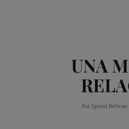
Saltar
al
contenido
UNA M
RELA
Por Ignasi Beltran