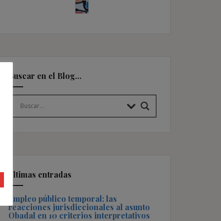
Buscar en el Blog…
Últimas entradas
Empleo público temporal: las
reacciones jurisdiccionales al asunto
Obadal en 10 criterios interpretativos