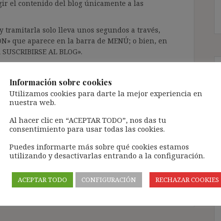
gir el contenido del blog únicamente a las
 tramitarla solo lleva unos segundos a través,
ÓN» que aparece en la barra de MENÚ; o bien, en
RA SUSCRIBIRSE AL BLOG».
l correo electrónico, deberán verificar la
irán en el correo electrónico registrado (según
Información sobre cookies
ar la bandeja de «Spam»).
Utilizamos cookies para darte la mejor experiencia en
nuestra web.
Al hacer clic en “ACEPTAR TODO”, nos das tu
te pueda causar.
consentimiento para usar todas las cookies.
cidad del blog: https://ignasibeltran.com/politica-
Puedes informarte más sobre qué cookies estamos
utilizando y desactivarlas entrando a la configuración.
,
subrogación de empresa
,
sucesión de empresa
,
va autónoma
ACEPTAR TODO
CONFIGURACIÓN
RECHAZAR COOKIES