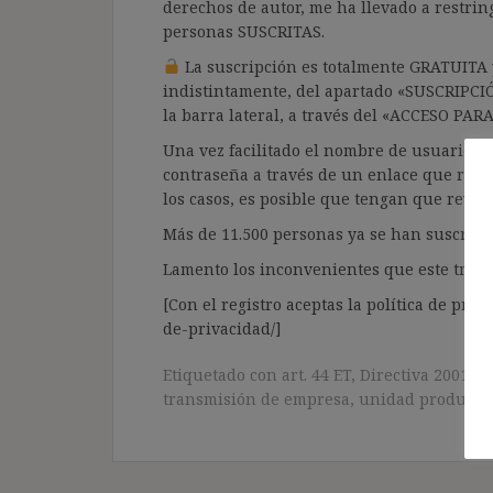
derechos de autor, me ha llevado a restrin
personas SUSCRITAS.
La suscripción es totalmente GRATUITA y
indistintamente, del apartado «SUSCRIPCI
la barra lateral, a través del «ACCESO PA
Una vez facilitado el nombre de usuario y e
contraseña a través de un enlace que recib
los casos, es posible que tengan que revis
Más de 11.500 personas ya se han suscrito.
Lamento los inconvenientes que este trámi
[Con el registro aceptas la política de priva
de-privacidad/]
Etiquetado con
art. 44 ET
,
Directiva 2001/23
transmisión de empresa
,
unidad producti