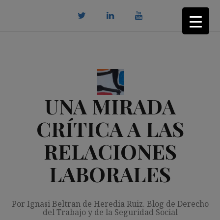
Saltar
al
contenido
twitter
Linkedin
youtube
UNA MIRADA
CRÍTICA A LAS
RELACIONES
LABORALES
Por Ignasi Beltran de Heredia Ruiz. Blog de Derecho
del Trabajo y de la Seguridad Social