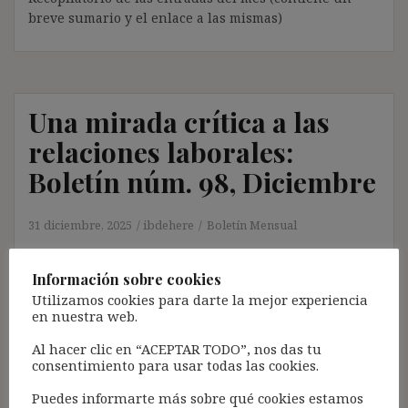
breve sumario y el enlace a las mismas)
Una mirada crítica a las
relaciones laborales:
Boletín núm. 98, Diciembre
31 diciembre, 2025
ibdehere
Boletín Mensual
Recopilatorio de las entradas del mes (contiene un
breve sumario y el enlace a las mismas)
Información sobre cookies
Utilizamos cookies para darte la mejor experiencia
en nuestra web.
Al hacer clic en “ACEPTAR TODO”, nos das tu
consentimiento para usar todas las cookies.
Una mirada crítica a las
Puedes informarte más sobre qué cookies estamos