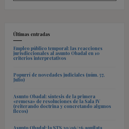
Últimas entradas
Empleo público temporal: las reacciones
jurisdiccionales al asunto Obadal en 10
criterios interpretativos
Popurrí de novedades judiciales (núm. 57,
Julio)
Asunto Obadal: síntesis de la primera
«remesa» de resoluciones de la Sala IV
(reiterando doctrina y concretando algunos
flecos)
Asunto Obadal: la STS 30/06/26 aquilata