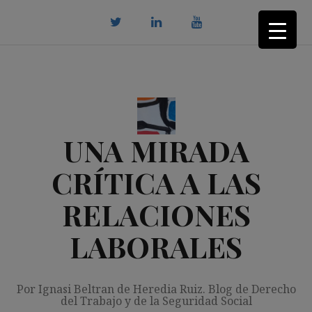
Saltar
al
contenido
twitter
Linkedin
youtube
UNA MIRADA
CRÍTICA A LAS
RELACIONES
LABORALES
Por Ignasi Beltran de Heredia Ruiz. Blog de Derecho
del Trabajo y de la Seguridad Social