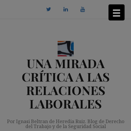
Saltar
al
contenido
twitter
Linkedin
youtube
UNA MIRADA
CRÍTICA A LAS
RELACIONES
LABORALES
Por Ignasi Beltran de Heredia Ruiz. Blog de Derecho
del Trabajo y de la Seguridad Social