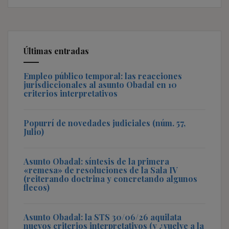
Últimas entradas
Empleo público temporal: las reacciones
jurisdiccionales al asunto Obadal en 10
criterios interpretativos
Popurrí de novedades judiciales (núm. 57,
Julio)
Asunto Obadal: síntesis de la primera
«remesa» de resoluciones de la Sala IV
(reiterando doctrina y concretando algunos
flecos)
Asunto Obadal: la STS 30/06/26 aquilata
nuevos criterios interpretativos (y ¿vuelve a la