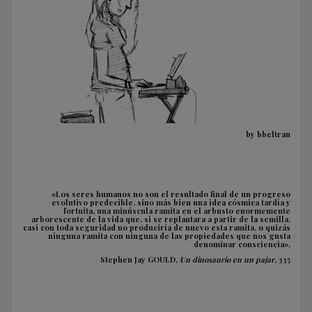
by bbeltran
«Los seres humanos no son el resultado final de un progreso
evolutivo predecible, sino más bien una idea cósmica tardía y
fortuita, una minúscula ramita en el arbusto enormemente
arborescente de la vida que, si se replantara a partir de la semilla,
casi con toda seguridad no produciría de nuevo esta ramita, o quizás
ninguna ramita con ninguna de las propiedades que nos gusta
denominar consciencia».
Stephen Jay GOULD,
Un dinosaurio en un pajar
, 335