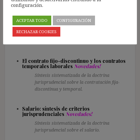
configuración.
ET
ACEPTAR TODO
CONFIGURACIÓN
Trabajo a Distancia / Teletrabajo
Novedades!
RECHAZAR COOKIES
Síntesis sistematizada de la doctrina
jurisprudencial sobre el teletrabajo.
El contrato fijo-discontinuo y los contratos
temporales laborales
Novedades!
Síntesis sistematizada de la doctrina
jurisprudencial sobre la contratación fija-
discontinua y temporal.
Salario: síntesis de criterios
jurisprudenciales
Novedades!
Síntesis sistematizada de la doctrina
jurisprudencial sobre el salario.