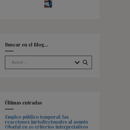
Buscar en el Blog…
Últimas entradas
Empleo público temporal: las
reacciones jurisdiccionales al asunto
Obadal en 10 criterios interpretativos