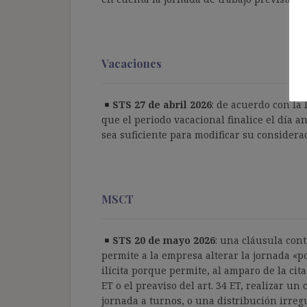
Vacaciones
STS 27 de abril 2026
: de acuerdo con la 
que el periodo vacacional finalice el día an
sea suficiente para modificar su considerac
MSCT
STS 20 de mayo 2026
: una cláusula cont
permite a la empresa alterar la jornada «p
ilícita porque permite, al amparo de la cit
ET o el preaviso del art. 34 ET, realizar u
jornada a turnos, o una distribución irregul