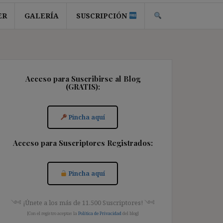
ER
GALERÍA
SUSCRIPCIÓN
Acceso para Suscribirse al Blog
(GRATIS):
Pincha aquí
Acceso para Suscriptores Registrados:
Pincha aquí
༺ ¡Únete a los más de 11.500 Suscriptores! ༺
[Con el registro aceptas la
Política de Privacidad
del blog]