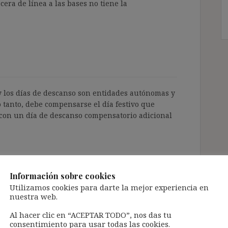
ecera de línea a las bases no tiene la
s y los días de descanso son entidades autónomas y
o tanto, debe compensarse el día festivo que
con un día de descanso compensatorio adicional
Información sobre cookies
Utilizamos cookies para darte la mejor experiencia en
nuestra web.
establece expresamente, las personas que trabajan
Al hacer clic en “ACEPTAR TODO”, nos das tu
enen derecho a disfrutar los permisos sin tener
consentimiento para usar todas las cookies.
e día (
aquí
)