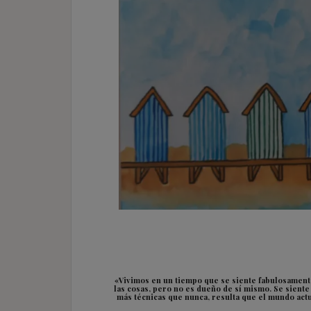
«Vivimos en un tiempo que se siente fabulosamente
las cosas, pero no es dueño de sí mismo. Se sient
más técnicas que nunca, resulta que el mundo act