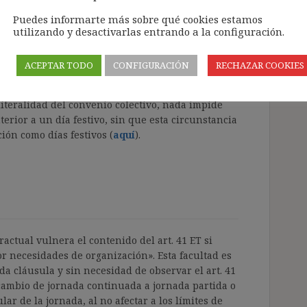
Puedes informarte más sobre qué cookies estamos
utilizando y desactivarlas entrando a la configuración.
ACEPTAR TODO
CONFIGURACIÓN
RECHAZAR COOKIES
literalidad del convenio colectivo, nada impide
terior a un día festivo, sin que esta circunstancia
ión como días festivos (
aquí
).
ractual vulnera el contenido del art. 41 ET si
or necesidades de organización». Esta facultad es
ada cláusula y sin necesidad de observar el art. 41
n cambio de jornada continuada a jornada partida o
ar de la jornada, al no afectar a los límites de