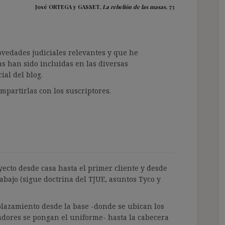
José ORTEGA y GASSET,
La rebelión de las masas
, 73
ovedades judiciales relevantes y que he
as han sido incluidas en las diversas
ial del blog.
partirlas con los suscriptores.
rayecto desde casa hasta el primer cliente y desde
rabajo (sigue doctrina del TJUE, asuntos Tyco y
splazamiento desde la base -donde se ubican los
jadores se pongan el uniforme- hasta la cabecera