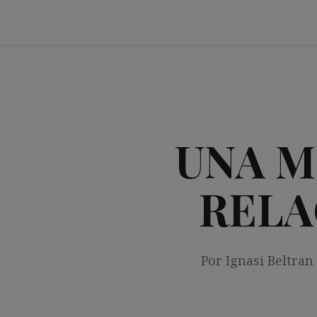
Saltar
al
contenido
UNA M
RELA
Por Ignasi Beltran