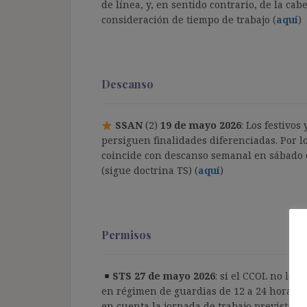
de línea, y, en sentido contrario, de la cab
consideración de tiempo de trabajo (
aquí
)
Descanso
SSAN
(2)
19 de mayo 2026
: Los festivo
persiguen finalidades diferenciadas. Por l
coincide con descanso semanal en sábado 
(sigue doctrina TS) (
aquí
)
Permisos
STS 27 de mayo 2026
: si el CCOL no lo 
en régimen de guardias de 12 a 24 horas ti
en cuenta la jornada de trabajo prevista es