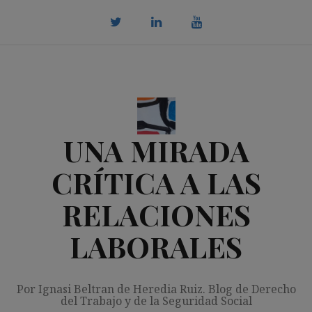
Saltar
al
contenido
twitter
Linkedin
youtube
UNA MIRADA
CRÍTICA A LAS
RELACIONES
LABORALES
Por Ignasi Beltran de Heredia Ruiz. Blog de Derecho
del Trabajo y de la Seguridad Social