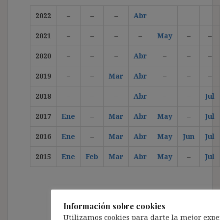
2022
–
–
–
Abr
2021
–
–
–
–
May
–
–
2020
–
–
–
Abr
–
–
–
2019
–
–
Mar
Abr
–
–
–
2018
–
–
–
Abr
–
–
Jul
2017
Ene
–
Mar
Abr
May
–
Jul
2016
Ene
–
Mar
Abr
May
Jun
Jul
2015
Ene
Feb
Mar
Abr
May
–
Jul
Información sobre cookies
Ir al «Índice General de Entradas por temas»
Utilizamos cookies para darte la mejor expe