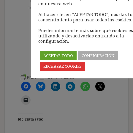
Ir a «Entradas sobre cesión ilegal de trabajadores»
en nuestra web.
Ir a «Cesión legal e ilegal: síntesis sistematizada de
criterios jurisprudenciales»
Al hacer clic en “ACEPTAR TODO”, nos das tu
consentimiento para usar todas las cookies.
Puedes informarte más sobre qué cookies e
utilizando y desactivarlas entrando a la
configuración.
ACEPTAR TODO
CONFIGURACIÓN
RECHAZAR COOKIES
Me gusta esto: