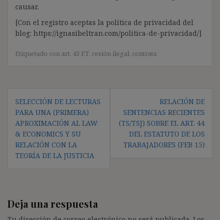
causar.
[Con el registro aceptas la política de privacidad del
blog: https://ignasibeltran.com/politica-de-privacidad/]
Etiquetado con
art. 43 ET
,
cesión ilegal
,
contrata
Navegación
SELECCIÓN DE LECTURAS
RELACIÓN DE
de
PARA UNA (PRIMERA)
SENTENCIAS RECIENTES
entradas
APROXIMACIÓN AL LAW
(TS/TSJ) SOBRE EL ART. 44
& ECONOMICS Y SU
DEL ESTATUTO DE LOS
RELACIÓN CON LA
TRABAJADORES (FEB 15)
TEORÍA DE LA JUSTICIA
Deja una respuesta
Tu dirección de correo electrónico no será publicada.
Los