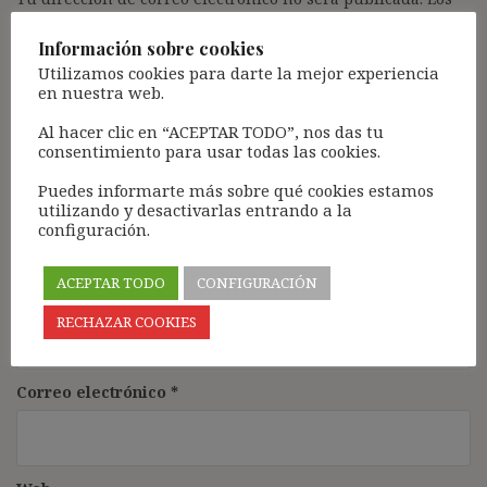
campos obligatorios están marcados con
*
Información sobre cookies
Comentario
*
Utilizamos cookies para darte la mejor experiencia
en nuestra web.
Al hacer clic en “ACEPTAR TODO”, nos das tu
consentimiento para usar todas las cookies.
Puedes informarte más sobre qué cookies estamos
utilizando y desactivarlas entrando a la
configuración.
ACEPTAR TODO
CONFIGURACIÓN
Nombre
*
RECHAZAR COOKIES
Correo electrónico
*