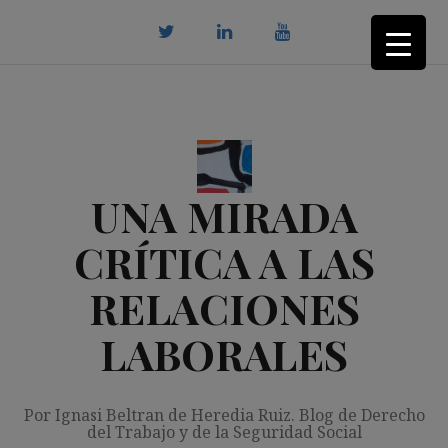
Saltar
al
contenido
twitter
Linkedin
youtube
UNA MIRADA
CRÍTICA A LAS
RELACIONES
LABORALES
Por Ignasi Beltran de Heredia Ruiz. Blog de Derecho
del Trabajo y de la Seguridad Social