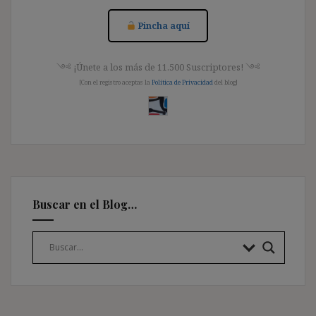
Pincha aquí
༺ ¡Únete a los más de 11.500 Suscriptores! ༺
[Con el registro aceptas la
Política de Privacidad
del blog]
Buscar en el Blog…