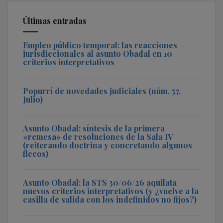
Últimas entradas
Empleo público temporal: las reacciones
jurisdiccionales al asunto Obadal en 10
criterios interpretativos
Popurrí de novedades judiciales (núm. 57,
Julio)
Asunto Obadal: síntesis de la primera
«remesa» de resoluciones de la Sala IV
(reiterando doctrina y concretando algunos
flecos)
Asunto Obadal: la STS 30/06/26 aquilata
nuevos criterios interpretativos (y ¿vuelve a la
casilla de salida con los indefinidos no fijos?)