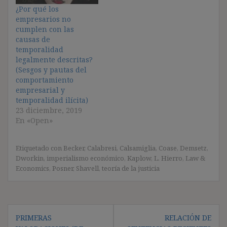
¿Por qué los
empresarios no
cumplen con las
causas de
temporalidad
legalmente descritas?
(Sesgos y pautas del
comportamiento
empresarial y
temporalidad ilícita)
23 diciembre, 2019
En «Open»
Etiquetado con
Becker
,
Calabresi
,
Calsamiglia
,
Coase
,
Demsetz
,
Dworkin
,
imperialismo económico
,
Kaplow
,
L. Hierro
,
Law &
Economics
,
Posner
,
Shavell
,
teoría de la justicia
Navegación
PRIMERAS
RELACIÓN DE
de