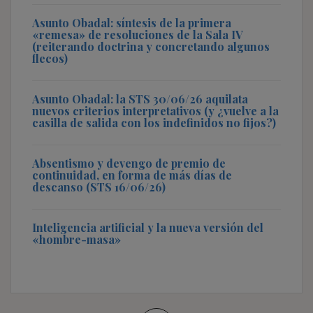
Asunto Obadal: síntesis de la primera
«remesa» de resoluciones de la Sala IV
(reiterando doctrina y concretando algunos
flecos)
Asunto Obadal: la STS 30/06/26 aquilata
nuevos criterios interpretativos (y ¿vuelve a la
casilla de salida con los indefinidos no fijos?)
Absentismo y devengo de premio de
continuidad, en forma de más días de
descanso (STS 16/06/26)
Inteligencia artificial y la nueva versión del
«hombre-masa»