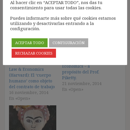
Al hacer clic en “ACEPTAR TODO”, nos das tu
consentimiento para usar todas las cookies.
Puedes informarte más sobre qué cookies estamos
utilizando y desactivarlas entrando a la
configuración.
Relacionado
La inaplazable
ACEPTAR TODO
CONFIGURACIÓN
aproximación al
RECHAZAR COOKIES
Derecho del Trabajo
desde el Law &
XI Harvard Course in
Economics – a
Law & Economics
propósito del Prof.
(Harvard): El ‘cuerpo
Piketty.
humano’ como objeto
21 noviembre, 2014
del contrato de trabajo
En «Open»
16 noviembre, 2014
En «Open»