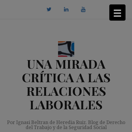
Saltar
al
contenido
twitter
Linkedin
youtube
UNA MIRADA
CRÍTICA A LAS
RELACIONES
LABORALES
Por Ignasi Beltran de Heredia Ruiz. Blog de Derecho
del Trabajo y de la Seguridad Social