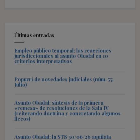
Últimas entradas
Empleo público temporal: las reacciones
jurisdiccionales al asunto Obadal en 10
criterios interpretativos
Popurrí de novedades judiciales (núm. 57,
Julio)
Asunto Obadal: síntesis de la primera
«remesa» de resoluciones de la Sala IV
(reiterando doctrina y concretando algunos
flecos)
Asunto Obadal: la STS 30/06/26 aquilata