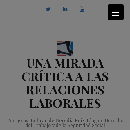
Saltar
al
contenido
twitter
Linkedin
youtube
UNA MIRADA
CRÍTICA A LAS
RELACIONES
LABORALES
Por Ignasi Beltran de Heredia Ruiz. Blog de Derecho
del Trabajo y de la Seguridad Social