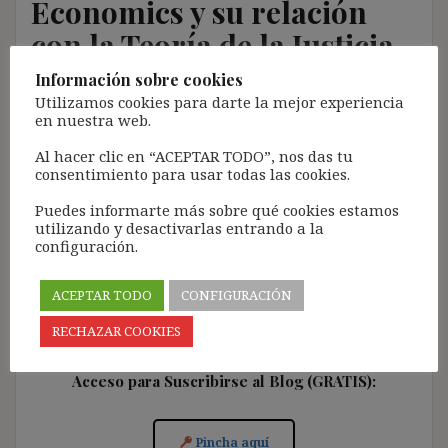
Economics y su relación
con la Teoría de la Justicia
Información sobre cookies
1 febrero, 2015
ibdehere
Open
Utilizamos cookies para darte la mejor experiencia
en nuestra web.
En esta entrada simplemente pretendo ofrecer una
selección de alguna de las obras más importantes del
Al hacer clic en “ACEPTAR TODO”, nos das tu
Law & Economics (accesibles online y preferentemente
consentimiento para usar todas las cookies.
en castellano), así como las principales discusiones
Puedes informarte más sobre qué cookies estamos
que en el ámbito de la teoría de la justicia esta
utilizando y desactivarlas entrando a la
disciplina jurídica y, sobre todo, la discusión del valor
configuración.
de la eficiencia ha suscitado.
ACEPTAR TODO
CONFIGURACIÓN
RECHAZAR COOKIES
Acceso para Suscribirse al Blog (GRATIS):
Pincha aquí