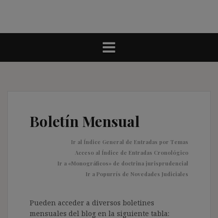
Boletín Mensual
Ir al Índice General de Entradas por Temas
Acceso al Índice de Entradas Cronológico
Ir a «Monográficos» de doctrina jurisprudencial
Ir a Popurrís de Novedades Judiciales
Pueden acceder a diversos boletines
mensuales del blog en la siguiente tabla: