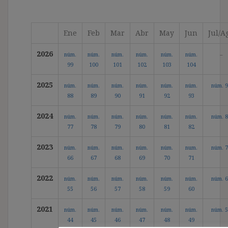
Ene
Feb
Mar
Abr
May
Jun
Jul/A
2026
núm.
núm.
núm.
núm.
núm.
núm.
–
99
100
101
102
103
104
2025
núm.
núm.
núm.
núm.
núm.
núm.
núm. 9
88
89
90
91
92
93
2024
núm.
núm.
núm.
núm.
núm.
núm.
núm. 8
77
78
79
80
81
82
2023
núm.
núm.
núm.
núm.
núm.
num.
núm. 7
66
67
68
69
70
71
2022
núm.
núm.
núm.
núm.
núm.
núm.
núm. 6
55
56
57
58
59
60
2021
núm.
núm.
núm.
núm.
núm.
núm.
núm. 5
44
45
46
47
48
49