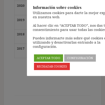
2020
núm.
núm.
núm.
núm.
núm.
núm.
núm. 3
Información sobre cookies
33
34
35
36
37
38
Utilizamos cookies para darte la mejor ex
en nuestra web.
2019
núm.
núm.
núm.
núm.
núm.
núm.
núm. 2
Al hacer clic en “ACEPTAR TODO”, nos das 
22
23
24
25
26
27
consentimiento para usar todas las cookies
2018
núm.
núm.
núm.
núm.
núm.
núm.
núm. 1
Puedes informarte más sobre qué cookies
11
12
13
14
15
16
utilizando y desactivarlas entrando a la
configuración.
2017
núm.
núm.
núm.
núm.
núm.
núm.
núm. 
1
2
3
4
5
6
ACEPTAR TODO
CONFIGURACIÓN
RECHAZAR COOKIES