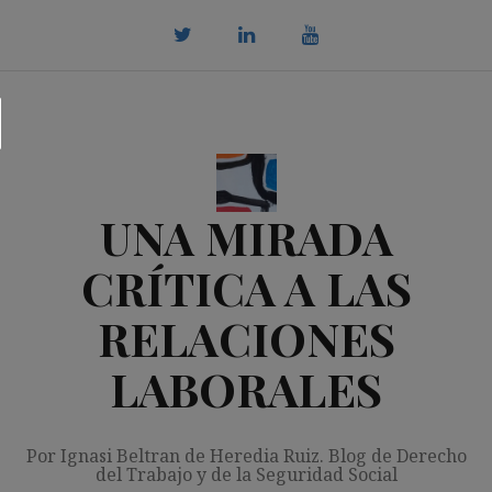
Saltar
al
contenido
twitter
Linkedin
youtube
UNA MIRADA
CRÍTICA A LAS
RELACIONES
LABORALES
Por Ignasi Beltran de Heredia Ruiz. Blog de Derecho
del Trabajo y de la Seguridad Social