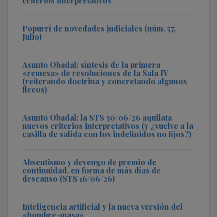
criterios interpretativos
Popurrí de novedades judiciales (núm. 57,
Julio)
Asunto Obadal: síntesis de la primera
«remesa» de resoluciones de la Sala IV
(reiterando doctrina y concretando algunos
flecos)
Asunto Obadal: la STS 30/06/26 aquilata
nuevos criterios interpretativos (y ¿vuelve a la
casilla de salida con los indefinidos no fijos?)
Absentismo y devengo de premio de
continuidad, en forma de más días de
descanso (STS 16/06/26)
Inteligencia artificial y la nueva versión del
«hombre-masa»