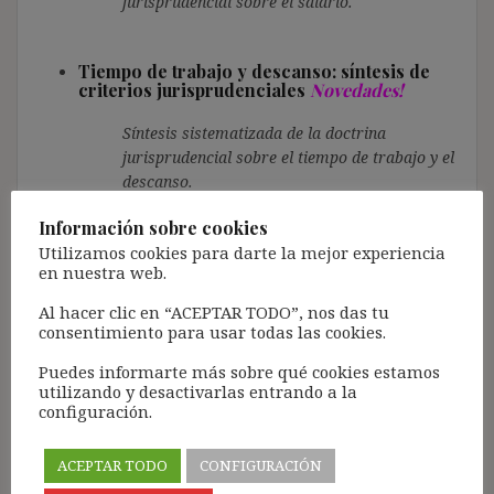
jurisprudencial sobre el salario.
Tiempo de trabajo y descanso: síntesis de
criterios jurisprudenciales
Novedades!
Síntesis sistematizada de la doctrina
jurisprudencial sobre el tiempo de trabajo y el
descanso.
Información sobre cookies
Contratas, cesión ilegal y subrogación de
Utilizamos cookies para darte la mejor experiencia
empresa
Novedades!
en nuestra web.
Síntesis sistematizada de la doctrina
Al hacer clic en “ACEPTAR TODO”, nos das tu
jurisprudencial sobre las contratas, cesión
consentimiento para usar todas las cookies.
ilegal y subrogación de empresa.
Puedes informarte más sobre qué cookies estamos
utilizando y desactivarlas entrando a la
configuración.
Modificación sustancial de las condiciones
de trabajo y ERTE de reducción de jornada y
suspensivo: síntesis de criterios
ACEPTAR TODO
CONFIGURACIÓN
jurisprudenciales
Novedades!