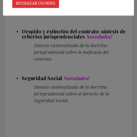
RECHAZAR COOKIES
Síntesis sistematizada de la doctrina
jurisprudencial sobre la MSCT y ERTE.
Despido y extinción del contrato: síntesis de
criterios jurisprudenciales
Novedades!
Síntesis sistematizada de la doctrina
jurisprudencial sobre la ineficacia del
contrato.
Seguridad Social
Novedades!
Síntesis sistematizada de la doctrina
jurisprudencial sobre el derecho de la
Seguridad Social.