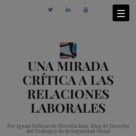
Saltar
al
contenido
twitter
Linkedin
youtube
UNA MIRADA
CRÍTICA A LAS
RELACIONES
LABORALES
Por Ignasi Beltran de Heredia Ruiz. Blog de Derecho
del Trabajo y de la Seguridad Social