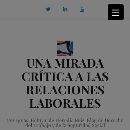
Saltar
al
contenido
twitter
Linkedin
youtube
UNA MIRADA
CRÍTICA A LAS
RELACIONES
LABORALES
Por Ignasi Beltran de Heredia Ruiz. Blog de Derecho
del Trabajo y de la Seguridad Social