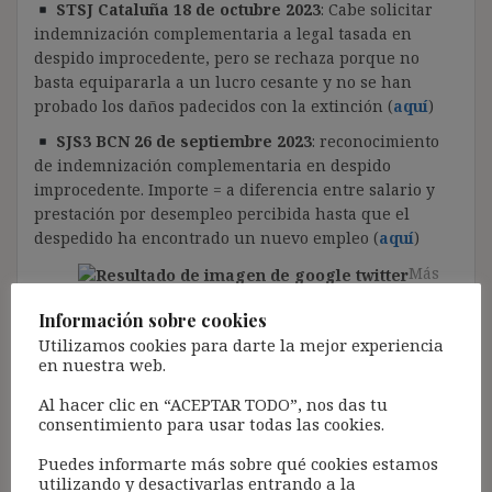
STSJ Cataluña
18 de octubre 2023
:
Cabe solicitar
indemnización complementaria a legal tasada en
despido improcedente, pero se rechaza porque no
basta equipararla a un lucro cesante y no se han
probado los daños padecidos con la extinción (
aquí
)
SJS3 BCN 26 de septiembre 2023
: reconocimiento
de indemnización complementaria en despido
improcedente. Importe = a diferencia entre salario y
prestación por desempleo percibida hasta que el
despedido ha encontrado un nuevo empleo (
aquí
)
Más
en:
#unamiradadespido
;
Información sobre cookies
Utilizamos cookies para darte la mejor experiencia
en nuestra web.
Despido y DDFF
Al hacer clic en “ACEPTAR TODO”, nos das tu
consentimiento para usar todas las cookies.
Puedes informarte más sobre qué cookies estamos
STS 12 de diciembre 2023
: Despido injustificado de
utilizando y desactivarlas entrando a la