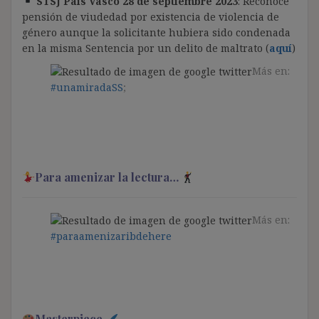
STSJ País Vasco 28 de septiembre 2023
: Reconoce
pensión de viudedad por existencia de violencia de
género aunque la solicitante hubiera sido condenada
en la misma Sentencia por un delito de maltrato (
aquí
)
Más en:
#unamiradaSS
;
Para amenizar la lectura…
Más en:
#paraamenizaribdehere
Masterpiece