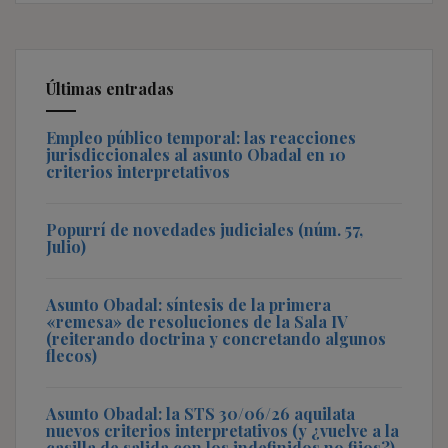
Últimas entradas
Empleo público temporal: las reacciones
jurisdiccionales al asunto Obadal en 10
criterios interpretativos
Popurrí de novedades judiciales (núm. 57,
Julio)
Asunto Obadal: síntesis de la primera
«remesa» de resoluciones de la Sala IV
(reiterando doctrina y concretando algunos
flecos)
Asunto Obadal: la STS 30/06/26 aquilata
nuevos criterios interpretativos (y ¿vuelve a la
casilla de salida con los indefinidos no fijos?)