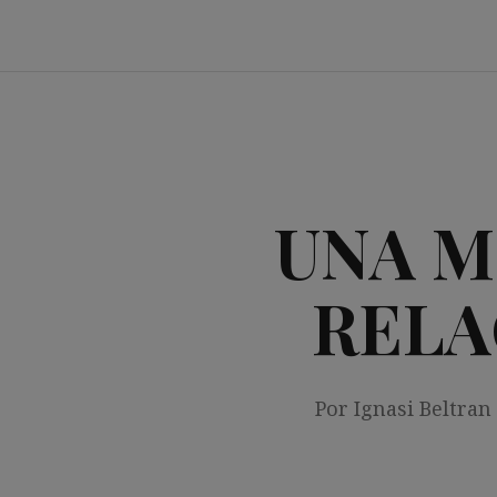
Saltar
al
contenido
UNA M
RELA
Por Ignasi Beltran