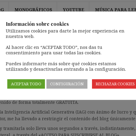
OG
MONOGRÁFICOS
YOUTUBE
MÚSICA PARA LE
Información sobre cookies
Utilizamos cookies para darte la mejor experiencia en
nuestra web.
Al hacer clic en “ACEPTAR TODO”, nos das tu
al y extinción; Excedencia volunt
consentimiento para usar todas las cookies.
ión; Otros efectos extintivos; Ex
Puedes informarte más sobre qué cookies estamos
utilizando y desactivarlas entrando a la configuración.
ACEPTAR TODO
CONFIGURACIÓN
RECHAZAR COOKIES
ntenido de forma totalmente GRATUITA.
la Inteligencia Artificial Generativa (IAG) con ánimo de lucro y
or, me ha llevado a restringir el contenido del blog únicamente
 tramitarla solo lleva unos segundos a través, indistintament
lateral, a través del «ACCESO PARA SUSCRIBIRSE AL BLOG».