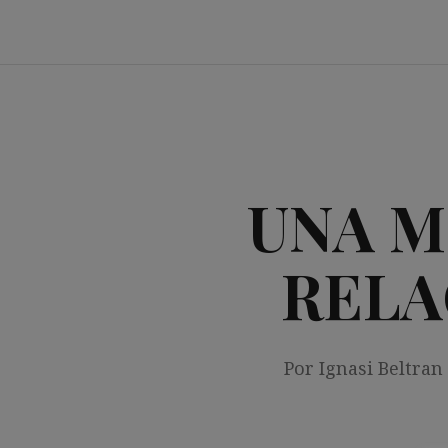
Saltar
al
contenido
UNA M
RELA
Por Ignasi Beltran