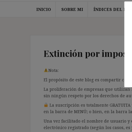
INICIO
SOBRE MI
ÍNDICES DEL BL
Extinción por imposib
Nota:
El propósito de este blog es compartir co
La proliferación de empresas que utilizan 
sin ningún respeto por los derechos de aut
La suscripción es totalmente GRATUITA y
en la barra de MENÚ; o bien, en la barra 
Una vez facilitado el nombre de usuario y 
electrónico registrado (según los casos, e