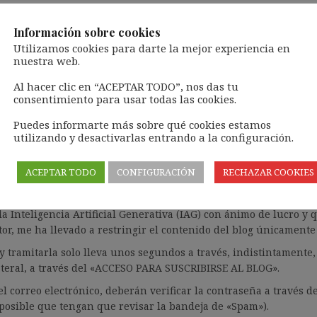
OG
MONOGRÁFICOS
YOUTUBE
MÚSICA PARA LE
Información sobre cookies
Utilizamos cookies para darte la mejor experiencia en
nuestra web.
Al hacer clic en “ACEPTAR TODO”, nos das tu
consentimiento para usar todas las cookies.
ilidad objetiva
Puedes informarte más sobre qué cookies estamos
utilizando y desactivarlas entrando a la configuración.
ACEPTAR TODO
CONFIGURACIÓN
RECHAZAR COOKIES
ntenido de forma totalmente GRATUITA.
la Inteligencia Artificial Generativa (IAG) con ánimo de lucro y
or, me ha llevado a restringir el contenido del blog únicamente
 tramitarla solo lleva unos segundos a través, indistintament
lateral, a través del «ACCESO PARA SUSCRIBIRSE AL BLOG».
el correo electrónico, deberán verificar la contraseña a través d
s posible que tengan que revisar la bandeja de «Spam»).