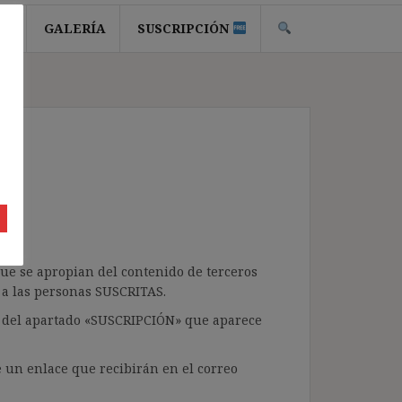
ER
GALERÍA
SUSCRIPCIÓN
 que se apropian del contenido de terceros
 a las personas SUSCRITAS.
e, del apartado «SUSCRIPCIÓN» que aparece
e un enlace que recibirán en el correo