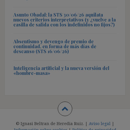
Asunto Obadal: la STS 30/06/26 aquilata
nuevos criterios interpretativos (y ¿vuelve a la
casilla de salida con los indefinidos no fijos?)
Absentismo y devengo de premio de
continuidad, en forma de más días de
descanso (STS 16/06/26)
Inteligencia artificial y la nueva versión del
«hombre-masa»
© Ignasi Beltran de Heredia Ruiz. |
Aviso legal
|
Información sobre cookies
|
Política de privacidad