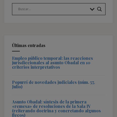
Últimas entradas
Empleo público temporal: las reacciones
jurisdiccionales al asunto Obadal en 10
criterios interpretativos
Popurrí de novedades judiciales (núm. 57,
Julio)
Asunto Obadal: síntesis de la primera
«remesa» de resoluciones de la Sala IV
(reiterando doctrina y concretando algunos
flecos)