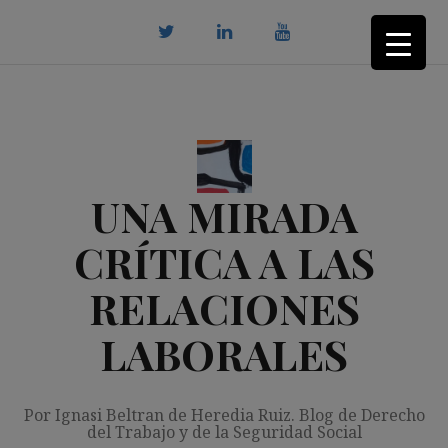
Saltar
al
contenido
twitter
Linkedin
youtube
UNA MIRADA
CRÍTICA A LAS
RELACIONES
LABORALES
Por Ignasi Beltran de Heredia Ruiz. Blog de Derecho
del Trabajo y de la Seguridad Social