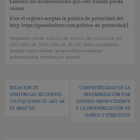
Lamento los inconvenientes que este trámite pueda
causar.
[Con el registro aceptas la política de privacidad del
blog: https://ignasibeltran.com/politica-de-privacidad/]
Etiquetado con
art. 1124 CC
,
art. 1134 CC
,
art. 143.2 LGSS
,
art.
183.1 LRJS
,
art. 200.2 LGSS
,
art. 48.2 ET
,
daños y perjuicios
,
despido improcedente
,
incapacidad permanente
,
indemnización
,
revisión por mejoría
Navegación
RELACIÓN DE
COMPATIBILIDAD DE LA
de
SENTENCIAS RECIENTES
INDEMNIZACIÓN POR
entradas
(TS/TSJ) SOBRE EL ART. 44
DESPIDO IMPROCEDENTE
ET (MAY’16)
Y LA INDEMNIZACIÓN DE
DAÑOS Y PERJUICIOS