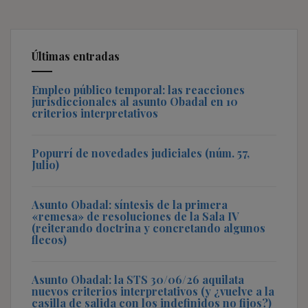
Últimas entradas
Empleo público temporal: las reacciones
jurisdiccionales al asunto Obadal en 10
criterios interpretativos
Popurrí de novedades judiciales (núm. 57,
Julio)
Asunto Obadal: síntesis de la primera
«remesa» de resoluciones de la Sala IV
(reiterando doctrina y concretando algunos
flecos)
Asunto Obadal: la STS 30/06/26 aquilata
nuevos criterios interpretativos (y ¿vuelve a la
casilla de salida con los indefinidos no fijos?)