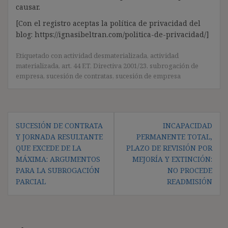
causar.
[Con el registro aceptas la política de privacidad del
blog: https://ignasibeltran.com/politica-de-privacidad/]
Etiquetado con
actividad desmaterializada
,
actividad
materializada
,
art. 44 ET
,
Directiva 2001/23
,
subrogación de
empresa
,
sucesión de contratas
,
sucesión de empresa
Navegación
SUCESIÓN DE CONTRATA
INCAPACIDAD
de
Y JORNADA RESULTANTE
PERMANENTE TOTAL,
entradas
QUE EXCEDE DE LA
PLAZO DE REVISIÓN POR
MÁXIMA: ARGUMENTOS
MEJORÍA Y EXTINCIÓN:
PARA LA SUBROGACIÓN
NO PROCEDE
PARCIAL
READMISIÓN