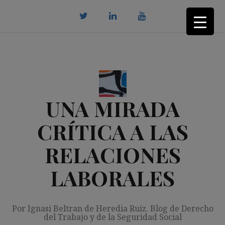
Saltar
al
contenido
twitter
Linkedin
youtube
UNA MIRADA
CRÍTICA A LAS
RELACIONES
LABORALES
Por Ignasi Beltran de Heredia Ruiz. Blog de Derecho
del Trabajo y de la Seguridad Social