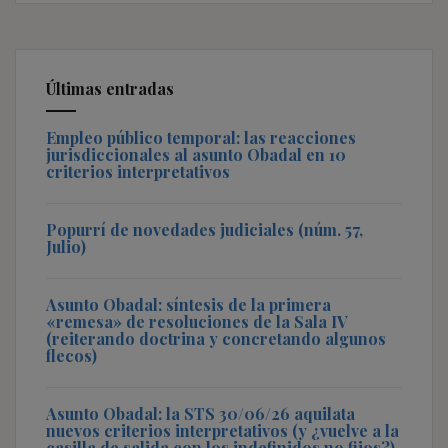
Últimas entradas
Empleo público temporal: las reacciones
jurisdiccionales al asunto Obadal en 10
criterios interpretativos
Popurrí de novedades judiciales (núm. 57,
Julio)
Asunto Obadal: síntesis de la primera
«remesa» de resoluciones de la Sala IV
(reiterando doctrina y concretando algunos
flecos)
Asunto Obadal: la STS 30/06/26 aquilata
nuevos criterios interpretativos (y ¿vuelve a la
casilla de salida con los indefinidos no fijos?)