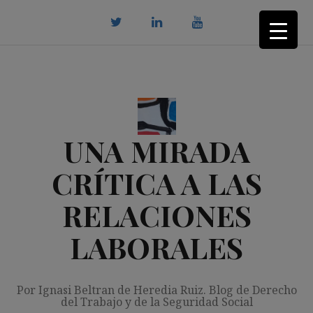
Saltar
al
contenido
twitter
Linkedin
youtube
UNA MIRADA
CRÍTICA A LAS
RELACIONES
LABORALES
Por Ignasi Beltran de Heredia Ruiz. Blog de Derecho
del Trabajo y de la Seguridad Social