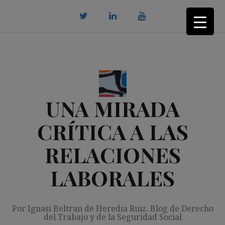
Saltar
al
contenido
twitter
Linkedin
youtube
UNA MIRADA
CRÍTICA A LAS
RELACIONES
LABORALES
Por Ignasi Beltran de Heredia Ruiz. Blog de Derecho
del Trabajo y de la Seguridad Social