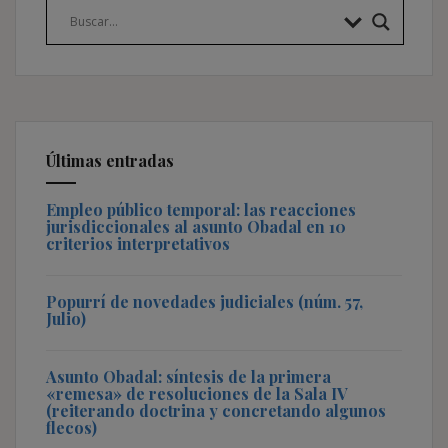
Últimas entradas
Empleo público temporal: las reacciones
jurisdiccionales al asunto Obadal en 10
criterios interpretativos
Popurrí de novedades judiciales (núm. 57,
Julio)
Asunto Obadal: síntesis de la primera
«remesa» de resoluciones de la Sala IV
(reiterando doctrina y concretando algunos
flecos)