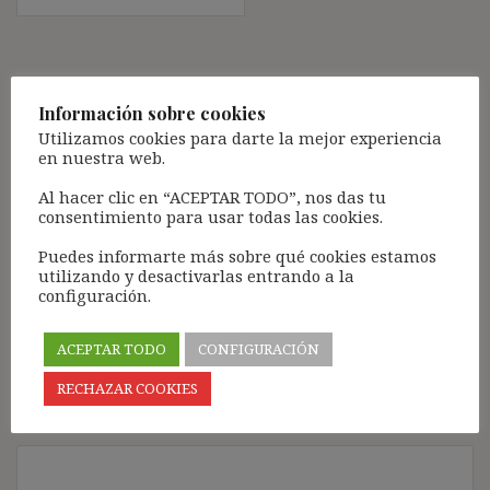
Deja una respuesta
Información sobre cookies
Tu dirección de correo electrónico no será publicada.
Los
Utilizamos cookies para darte la mejor experiencia
campos obligatorios están marcados con
*
en nuestra web.
Comentario
*
Al hacer clic en “ACEPTAR TODO”, nos das tu
consentimiento para usar todas las cookies.
Puedes informarte más sobre qué cookies estamos
utilizando y desactivarlas entrando a la
configuración.
ACEPTAR TODO
CONFIGURACIÓN
RECHAZAR COOKIES
Nombre
*