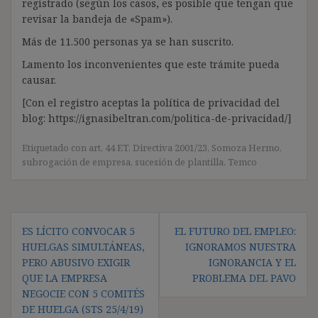
registrado (según los casos, es posible que tengan que
revisar la bandeja de «Spam»).
Más de 11.500 personas ya se han suscrito.
Lamento los inconvenientes que este trámite pueda
causar.
[Con el registro aceptas la política de privacidad del
blog: https://ignasibeltran.com/politica-de-privacidad/]
Etiquetado con
art. 44 ET
,
Directiva 2001/23
,
Somoza Hermo
,
subrogación de empresa
,
sucesión de plantilla
,
Temco
Navegación
ES LÍCITO CONVOCAR 5
EL FUTURO DEL EMPLEO:
de
HUELGAS SIMULTÁNEAS,
IGNORAMOS NUESTRA
entradas
PERO ABUSIVO EXIGIR
IGNORANCIA Y EL
QUE LA EMPRESA
PROBLEMA DEL PAVO
NEGOCIE CON 5 COMITÉS
DE HUELGA (STS 25/4/19)