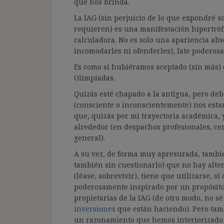
que nos brinda.
La IAG (sin perjuicio de lo que expondré s
requieren) es una manifestación hipertrófi
calculadora. No es solo una apariencia abs
incomodarles ni ofenderles), late podero
Es como si hubiéramos aceptado (sin más) 
Olimpiadas.
Quizás esté chapado a la antigua, pero deb
(consciente o inconscientemente) nos esta
que, quizás por mi trayectoria académica,
alrededor (en despachos profesionales, ce
general).
A su vez, de forma muy apresurada, tamb
también sin cuestionarlo) que no hay alte
(léase, sobrevivir), tiene que utilizarse, sí
poderosamente inspirado por un propósito 
propietarias de la IAG (de otro modo, no s
inversiones
que están haciendo). Pero tam
un razonamiento que hemos interiorizado 