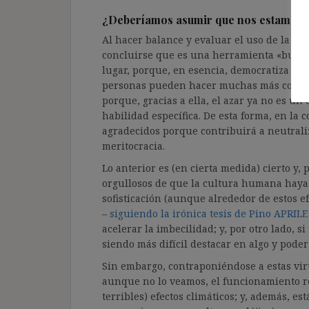
¿Deberíamos asumir que nos estamos 
Al hacer balance y evaluar el uso de la inte
concluirse que es una herramienta «buena
lugar, porque, en esencia, democratiza la
personas pueden hacer muchas más cosas); 
porque, gracias a ella, el azar ya no es 
habilidad específica. De esta forma, en la
agradecidos porque contribuirá a neutrali
meritocracia.
Lo anterior es (en cierta medida) cierto 
orgullosos de que la cultura humana haya 
sofisticación (aunque alrededor de estos ef
–
siguiendo la irónica tesis de Pino APRILE
acelerar la imbecilidad; y, por otro lado, 
siendo más difícil destacar en algo y poder
Sin embargo, contraponiéndose a estas vir
aunque no lo veamos, el funcionamiento reg
terribles) efectos climáticos; y, además, e