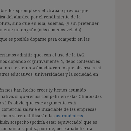
obre los «prompts» y el «trabajo previo» que
ca del alardeo por el rendimiento de la
oluta, sino que en ella, además, (y sin pretender
samente un engaño (más o menos velado).
que es posible doparse para competir en las
eríamos admitir que, con el uso de la IAG,
mos dopando cognitivamente. Y, debo confesarles
 yo no me siento «cómodo» con lo que observo a mi
ntros educativos, universidades y la sociedad en
ién nos han hecho creer (y hemos asumido
rnativa: si queremos competir en estas Olimpiadas
 o sí. Es obvio que este argumento está
comercial salvaje e insaciable de las empresas
é cómo se rentabilizarán las
astronómicas
bién sospecho (podría estar equivocado) que es
con suma rapidez, porque, pese anabolizar a