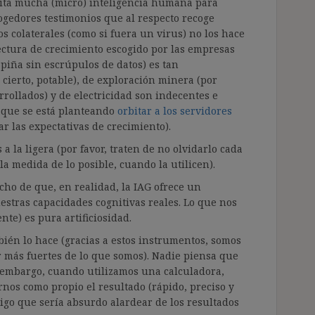
sita mucha (micro) inteligencia humana para
ogedores testimonios que al respecto recoge
os colaterales (como si fuera un virus) no los hace
ctura de crecimiento escogido por las empresas
apiña sin escrúpulos de datos) es tan
cierto, potable), de exploración minera (por
rollados) y de electricidad son indecentes e
o que se está planteando
orbitar a los servidores
r las expectativas de crecimiento).
a la ligera (por favor, traten de no olvidarlo cada
a medida de lo posible, cuando la utilicen).
cho de que, en realidad, la IAG ofrece un
stras capacidades cognitivas reales. Lo que nos
nte) es pura artificiosidad.
bién lo hace (gracias a estos instrumentos, somos
más fuertes de lo que somos). Nadie piensa que
 embargo, cuando utilizamos una calculadora,
nos como propio el resultado (rápido, preciso y
igo que sería absurdo alardear de los resultados