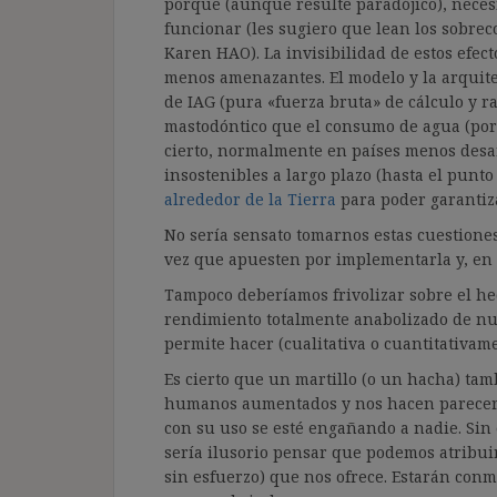
porque (aunque resulte paradójico), nece
funcionar (les sugiero que lean los sobrec
Karen HAO). La invisibilidad de estos efect
menos amenazantes. El modelo y la arquite
de IAG (pura «fuerza bruta» de cálculo y r
mastodóntico que el consumo de agua (por 
cierto, normalmente en países menos desar
insostenibles a largo plazo (hasta el punt
alrededor de la Tierra
para poder garantiza
No sería sensato tomarnos estas cuestiones 
vez que apuesten por implementarla y, en l
Tampoco deberíamos frivolizar sobre el he
rendimiento totalmente anabolizado de nue
permite hacer (cualitativa o cuantitativame
Es cierto que un martillo (o un hacha) tam
humanos aumentados y nos hacen parecer 
con su uso se esté engañando a nadie. Sin
sería ilusorio pensar que podemos atribuir
sin esfuerzo) que nos ofrece. Estarán conm