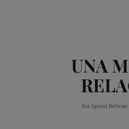
Saltar
al
contenido
UNA M
RELA
Por Ignasi Beltran