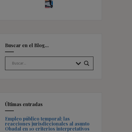
Buscar en el Blog…
Últimas entradas
Empleo público temporal: las
reacciones jurisdiccionales al asunto
Obadal en 10 criterios interpretativos