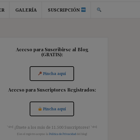
ER
GALERÍA
SUSCRIPCIÓN
Acceso para Suscribirse al Blog
(GRATIS):
Pincha aquí
Acceso para Suscriptores Registrados:
Pincha aquí
༺ ¡Únete a los más de 11.500 Suscriptores! ༺
[Con el registro aceptas la
Política de Privacidad
del blog]