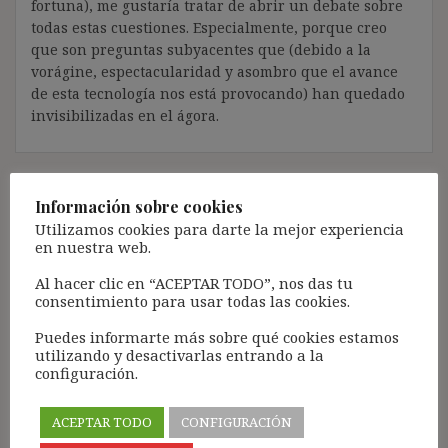
fortuna), me gustaría tratar de abrir un debate sobre
todas estas cuestiones. Especialmente, porque creo
que son preguntas subyacentes que (debido a la
vorágine, espectacularidad y asombro que el avance
de esta tecnología nos está provocando) han quedado
invisibilizadas en el ágora.
Información sobre cookies
El saqueo de nuestra
Utilizamos cookies para darte la mejor experiencia
en nuestra web.
privacidad y la corrosión
Al hacer clic en “ACEPTAR TODO”, nos das tu
de la democracia de la
consentimiento para usar todas las cookies.
sociedad digital
Puedes informarte más sobre qué cookies estamos
utilizando y desactivarlas entrando a la
configuración.
19 octubre, 2020
ibdehere
Open
Tecnologías con propósitos estúpidos ¿Por qué
ACEPTAR TODO
CONFIGURACIÓN
necesitamos una papelera con sensores, cámara y