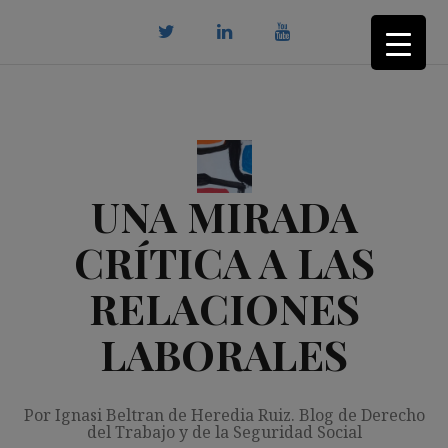
Saltar
al
contenido
twitter
Linkedin
youtube
UNA MIRADA
CRÍTICA A LAS
RELACIONES
LABORALES
Por Ignasi Beltran de Heredia Ruiz. Blog de Derecho
del Trabajo y de la Seguridad Social