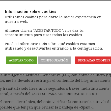
OG
MONOGRÁFICOS
YOUTUBE
MÚSICA PARA LE
Información sobre cookies
Utilizamos cookies para darte la mejor experiencia en
nuestra web.
Al hacer clic en “ACEPTAR TODO”, nos das tu
consentimiento para usar todas las cookies.
so en la temporalidad
Puedes informarte más sobre qué cookies estamos
utilizando y desactivarlas entrando a la configuración.
ACEPTAR TODO
CONFIGURACIÓN
RECHAZAR COOKIES
ntenido de forma totalmente GRATUITA.
la Inteligencia Artificial Generativa (IAG) con ánimo de lucro y
or, me ha llevado a restringir el contenido del blog únicamente
 tramitarla solo lleva unos segundos a través, indistintament
lateral, a través del «ACCESO PARA SUSCRIBIRSE AL BLOG».
el correo electrónico, deberán verificar la contraseña a través d
s posible que tengan que revisar la bandeja de «Spam»).