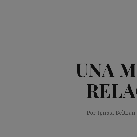
Saltar
al
contenido
UNA M
RELA
Por Ignasi Beltran