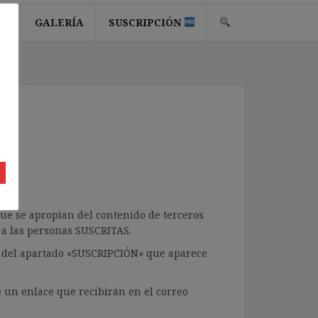
ER
GALERÍA
SUSCRIPCIÓN
 que se apropian del contenido de terceros
 a las personas SUSCRITAS.
e, del apartado «SUSCRIPCIÓN» que aparece
e un enlace que recibirán en el correo