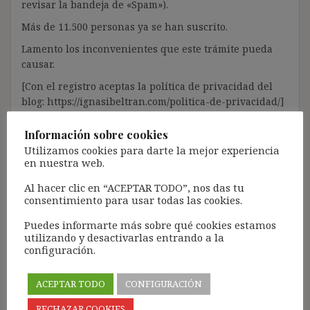
revisar la bandeja de «Spam»).
Más de 11.500 personas ya se han suscrito.
Lamento los inconvenientes que este trámite pueda
causar.
[Con el registro aceptas la política de privacidad del
blog: https://ignasibeltran.com/politica-de-privacidad/]
Etiquetado con
art. 70.1 EBEP
,
Castrejana López
,
Directiva
Información sobre cookies
1999/70
,
IMIDRA
,
indefinido no fijo
,
interino por vacante
,
Utilizamos cookies para darte la mejor experiencia
Martínez Andrés
,
Montero Mateos
,
Sánchez Ruiz/Fernández
en nuestra web.
Álvarez
Al hacer clic en “ACEPTAR TODO”, nos das tu
consentimiento para usar todas las cookies.
Navegación
Puedes informarte más sobre qué cookies estamos
utilizando y desactivarlas entrando a la
EL CONTRATO «FIJO DE
UNA MIRADA CRÍTICA A
de
configuración.
OBRA» Y CULTURA DE LA
LAS RELACIONES
entradas
TEMPORALIDAD Y
LABORALES: BOLETÍN
ACEPTAR TODO
CONFIGURACIÓN
EFECTOS DE LA
NÚM. 49, JUNIO 2021
SUBROGACIÓN EN
RECHAZAR COOKIES