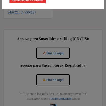
CONTRATOS
TEMPORALES (STJUE
24/6/21, C-550/19)
Acceso para Suscribirse al Blog (GRATIS):
Pincha aquí
Acceso para Suscriptores Registrados:
Pincha aquí
༺ ¡Únete a los más de 11.500 Suscriptores! ༺
[Con el registro aceptas la
Política de Privacidad
del blog]