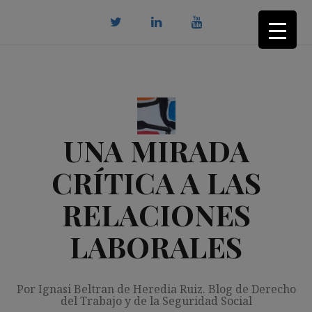
Saltar
al
contenido
twitter
Linkedin
youtube
UNA MIRADA
CRÍTICA A LAS
RELACIONES
LABORALES
Por Ignasi Beltran de Heredia Ruiz. Blog de Derecho
del Trabajo y de la Seguridad Social