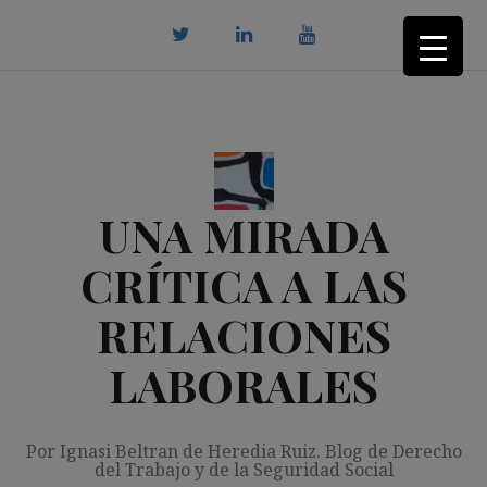
Saltar
al
contenido
twitter
Linkedin
youtube
UNA MIRADA
CRÍTICA A LAS
RELACIONES
LABORALES
Por Ignasi Beltran de Heredia Ruiz. Blog de Derecho
del Trabajo y de la Seguridad Social