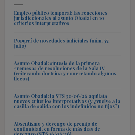
Empleo público temporal: las reacciones
jurisdiccionales al asunto Obadal en 10
criterios interpretativos
Popurrí de novedades judiciales (núm. 57,
Julio)
Asunto Obadal: síntesis de la primera
«remesa» de resoluciones de la Sala IV
(reiterando doctrina y concretando algunos
flecos)
Asunto Obadal: la STS 30/06/26 aquilata
nuevos criterios interpretativos (y ¿vuelve a la
casilla de salida con los indefinidos no fijos?)
Absentismo y devengo de premio de
continuidad, en forma de más días de
descanso (STS 16/06/26)