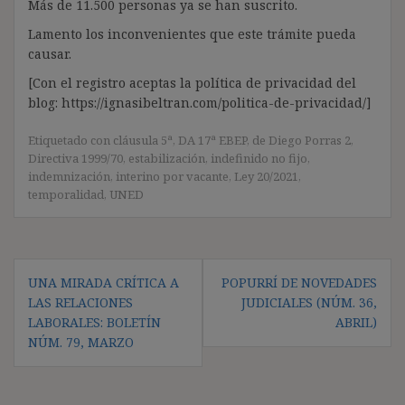
Más de 11.500 personas ya se han suscrito.
Lamento los inconvenientes que este trámite pueda
causar.
[Con el registro aceptas la política de privacidad del
blog: https://ignasibeltran.com/politica-de-privacidad/]
Etiquetado con
cláusula 5ª
,
DA 17ª EBEP
,
de Diego Porras 2
,
Directiva 1999/70
,
estabilización
,
indefinido no fijo
,
indemnización
,
interino por vacante
,
Ley 20/2021
,
temporalidad
,
UNED
Navegación
UNA MIRADA CRÍTICA A
POPURRÍ DE NOVEDADES
de
LAS RELACIONES
JUDICIALES (NÚM. 36,
entradas
LABORALES: BOLETÍN
ABRIL)
NÚM. 79, MARZO