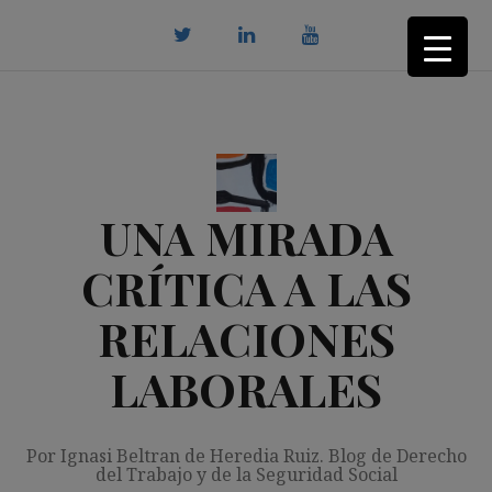
Saltar
al
contenido
twitter
Linkedin
youtube
UNA MIRADA
CRÍTICA A LAS
RELACIONES
LABORALES
Por Ignasi Beltran de Heredia Ruiz. Blog de Derecho
del Trabajo y de la Seguridad Social