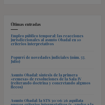
Últimas entradas
Empleo público temporal: las reacciones
jurisdiccionales al asunto Obadal en 10
criterios interpretativos
Popurrí de novedades judiciales (núm. 57,
Julio)
Asunto Obadal: síntesis de la primera
«remesa» de resoluciones de la Sala IV
(reiterando doctrina y concretando algunos
flecos)
Asunto Obadal: la STS 30/06/26 aquilata
nuevos criterios interpretativos (y ¿vuelve a la