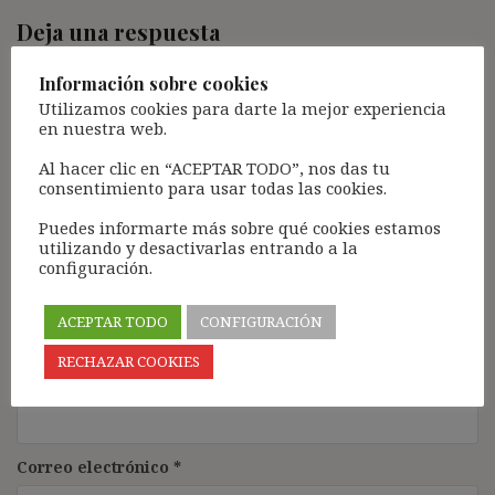
Deja una respuesta
Tu dirección de correo electrónico no será publicada.
Los
Información sobre cookies
campos obligatorios están marcados con
*
Utilizamos cookies para darte la mejor experiencia
Comentario
*
en nuestra web.
Al hacer clic en “ACEPTAR TODO”, nos das tu
consentimiento para usar todas las cookies.
Puedes informarte más sobre qué cookies estamos
utilizando y desactivarlas entrando a la
configuración.
ACEPTAR TODO
CONFIGURACIÓN
RECHAZAR COOKIES
Nombre
*
Correo electrónico
*