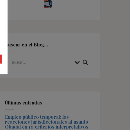
Buscar en el Blog…
Últimas entradas
Empleo público temporal: las
reacciones jurisdiccionales al asunto
Obadal en 10 criterios interpretativos