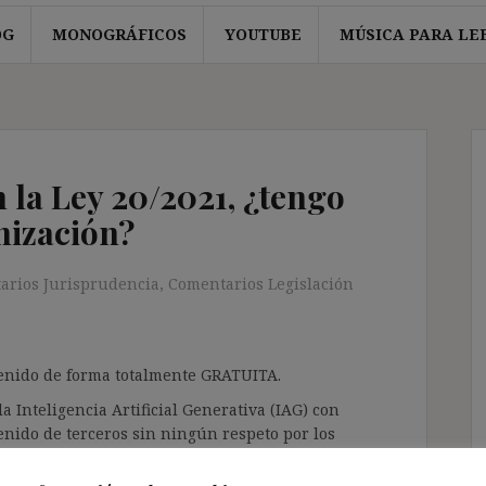
OG
MONOGRÁFICOS
YOUTUBE
MÚSICA PARA LE
n la Ley 20/2021, ¿tengo
nización?
arios Jurisprudencia
,
Comentarios Legislación
ntenido de forma totalmente GRATUITA.
a Inteligencia Artificial Generativa (IAG) con
enido de terceros sin ningún respeto por los
gir el contenido del blog únicamente a las