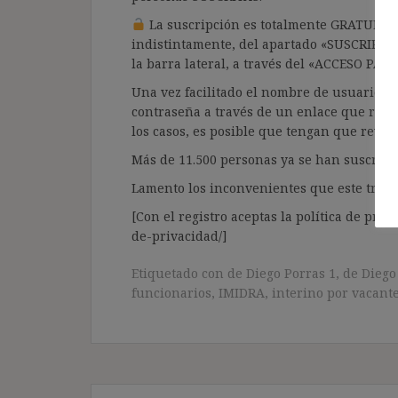
La suscripción es totalmente GRATUITA y
indistintamente, del apartado «SUSCRIPCI
la barra lateral, a través del «ACCESO PA
Una vez facilitado el nombre de usuario y e
contraseña a través de un enlace que recib
los casos, es posible que tengan que revis
Más de 11.500 personas ya se han suscrito.
Lamento los inconvenientes que este trámi
[Con el registro aceptas la política de priva
de-privacidad/]
Etiquetado con
de Diego Porras 1
,
de Diego
funcionarios
,
IMIDRA
,
interino por vacant
Navegación