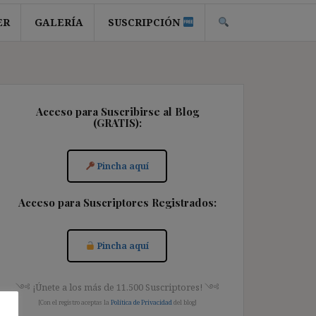
ER
GALERÍA
SUSCRIPCIÓN
Acceso para Suscribirse al Blog
(GRATIS):
Pincha aquí
Acceso para Suscriptores Registrados:
Pincha aquí
༺ ¡Únete a los más de 11.500 Suscriptores! ༺
[Con el registro aceptas la
Política de Privacidad
del blog]