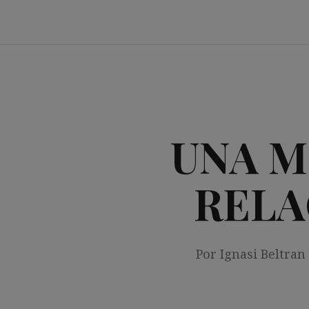
Saltar
al
contenido
UNA M
RELA
Por Ignasi Beltran