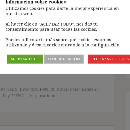
Información sobre cookies
Utilizamos cookies para darte la mejor experiencia en
 tramitarla solo lleva unos segundos a través,
nuestra web.
ÓN» que aparece en la barra de MENÚ; o bien, en
RA SUSCRIBIRSE AL BLOG».
Al hacer clic en “ACEPTAR TODO”, nos das tu
consentimiento para usar todas las cookies.
l correo electrónico, deberán verificar la
irán en el correo electrónico registrado (según
Puedes informarte más sobre qué cookies estamos
ar la bandeja de «Spam»).
utilizando y desactivarlas entrando a la configuración.
ACEPTAR TODO
CONFIGURACIÓN
RECHAZAR COOKIES
te pueda causar.
cidad del blog: https://ignasibeltran.com/politica-
 Porras 2
,
Directiva 1999/70
,
funcionario interino
,
e
,
Ley 20/2021
,
temporalidad