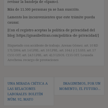
revisar la bandeja de «Spam»).
Más de 11.500 personas ya se han suscrito.
Lamento los inconvenientes que este trámite pueda
causar.
[Con el registro aceptas la política de privacidad del
blog: https://ignasibeltran.com/politica-de-privacidad/]
Etiquetado con
accidente de trabajo
,
Arenas Gómez
,
art. 10 RD
171/2004
,
art. 14 LPRL
,
art. 16 LPRL
,
art. 164.1 y 2 LGSS
,
art. 17
C155 OIT
,
art. 24.3 LPRL
,
art. 42.3 LISOS
,
C155 OIT
,
Lousada
Arochena
,
recargo de prestaciones
Navegación
UNA MIRADA CRÍTICA A
IMAGINEMOS, POR UN
de
LAS RELACIONES
MOMENTO, EL FUTURO…
entradas
LABORALES: BOLETÍN
NÚM. 92, MAYO