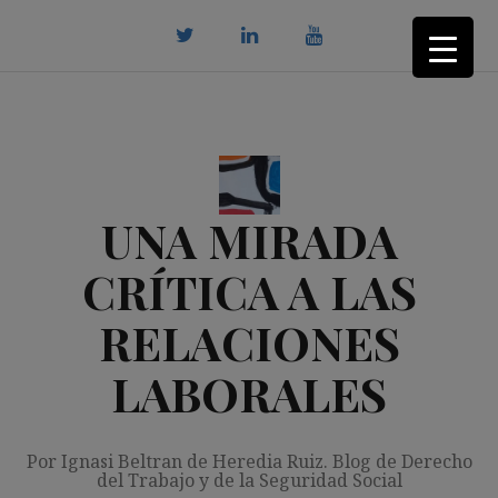
Saltar
al
contenido
twitter
Linkedin
youtube
UNA MIRADA
CRÍTICA A LAS
RELACIONES
LABORALES
Por Ignasi Beltran de Heredia Ruiz. Blog de Derecho
del Trabajo y de la Seguridad Social