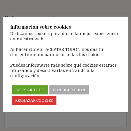
Deja una respuesta
Información sobre cookies
Tu dirección de correo electrónico no será publicada.
Los
Utilizamos cookies para darte la mejor experiencia
campos obligatorios están marcados con
*
en nuestra web.
Comentario
*
Al hacer clic en “ACEPTAR TODO”, nos das tu
consentimiento para usar todas las cookies.
Puedes informarte más sobre qué cookies estamos
utilizando y desactivarlas entrando a la
configuración.
ACEPTAR TODO
CONFIGURACIÓN
RECHAZAR COOKIES
Nombre
*