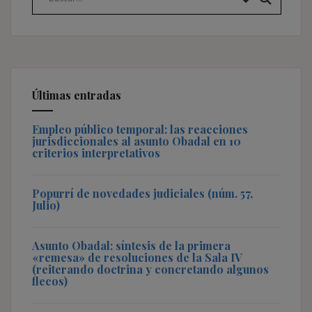
Últimas entradas
Empleo público temporal: las reacciones
jurisdiccionales al asunto Obadal en 10
criterios interpretativos
Popurrí de novedades judiciales (núm. 57,
Julio)
Asunto Obadal: síntesis de la primera
«remesa» de resoluciones de la Sala IV
(reiterando doctrina y concretando algunos
flecos)