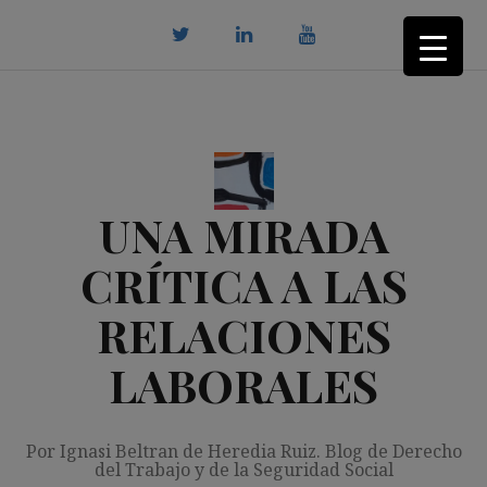
Saltar
al
contenido
twitter
Linkedin
youtube
UNA MIRADA
CRÍTICA A LAS
RELACIONES
LABORALES
Por Ignasi Beltran de Heredia Ruiz. Blog de Derecho
del Trabajo y de la Seguridad Social