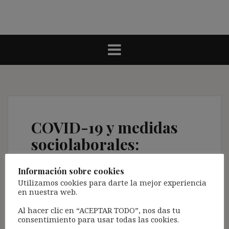
COVID-19 y medidas
sociolaborales:
«Refundición» RDLey 6
Información sobre cookies
a 35/2020 y 2, 3, 8 y
Utilizamos cookies para darte la mejor experiencia
11/2021 y Leyes 3 y
en nuestra web.
8/2020 y 2 y 3/2021
Al hacer clic en “ACEPTAR TODO”, nos das tu
consentimiento para usar todas las cookies.