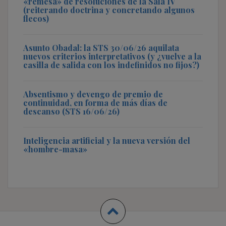
«remesa» de resoluciones de la Sala IV
(reiterando doctrina y concretando algunos
flecos)
Asunto Obadal: la STS 30/06/26 aquilata
nuevos criterios interpretativos (y ¿vuelve a la
casilla de salida con los indefinidos no fijos?)
Absentismo y devengo de premio de
continuidad, en forma de más días de
descanso (STS 16/06/26)
Inteligencia artificial y la nueva versión del
«hombre-masa»