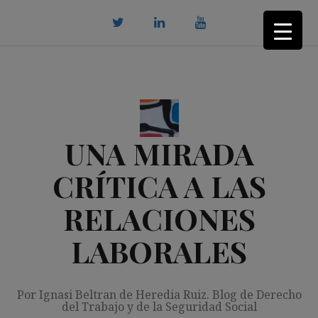
Saltar
al
contenido
twitter
Linkedin
youtube
UNA MIRADA
CRÍTICA A LAS
RELACIONES
LABORALES
Por Ignasi Beltran de Heredia Ruiz. Blog de Derecho
del Trabajo y de la Seguridad Social