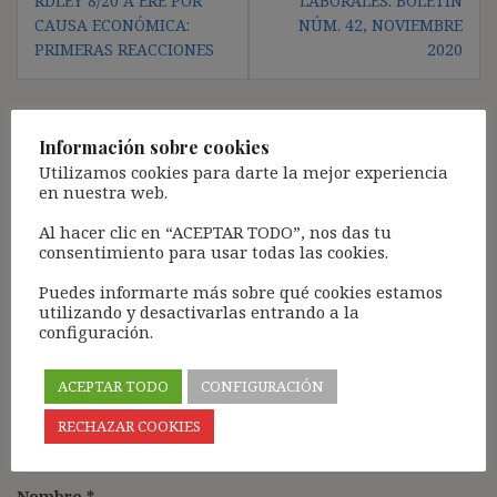
RDLEY 8/20 A ERE POR
LABORALES: BOLETÍN
CAUSA ECONÓMICA:
NÚM. 42, NOVIEMBRE
PRIMERAS REACCIONES
2020
Información sobre cookies
Deja una respuesta
Utilizamos cookies para darte la mejor experiencia
en nuestra web.
Tu dirección de correo electrónico no será publicada.
Los
campos obligatorios están marcados con
*
Al hacer clic en “ACEPTAR TODO”, nos das tu
consentimiento para usar todas las cookies.
Comentario
*
Puedes informarte más sobre qué cookies estamos
utilizando y desactivarlas entrando a la
configuración.
ACEPTAR TODO
CONFIGURACIÓN
RECHAZAR COOKIES
Nombre
*