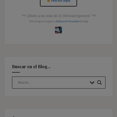
Pincha aquí
༺ ¡Únete a los más de 11.500 Suscriptores! ༺
[Con el registro aceptas la
Política de Privacidad
del blog]
Buscar en el Blog…