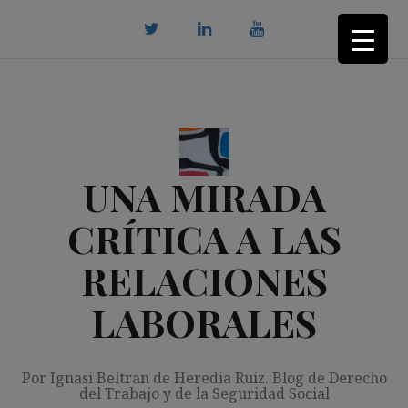
Saltar
al
contenido
twitter
Linkedin
youtube
UNA MIRADA
CRÍTICA A LAS
RELACIONES
LABORALES
Por Ignasi Beltran de Heredia Ruiz. Blog de Derecho
del Trabajo y de la Seguridad Social