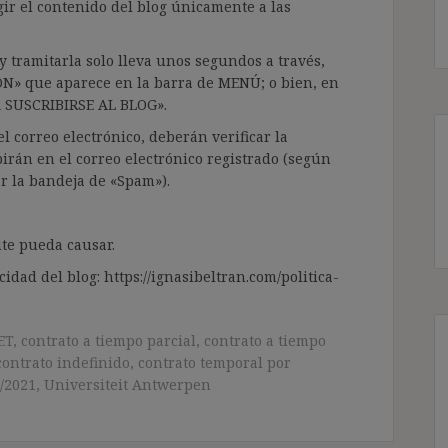
gir el contenido del blog únicamente a las
 tramitarla solo lleva unos segundos a través,
ÓN» que aparece en la barra de MENÚ; o bien, en
RA SUSCRIBIRSE AL BLOG».
l correo electrónico, deberán verificar la
irán en el correo electrónico registrado (según
ar la bandeja de «Spam»).
te pueda causar.
cidad del blog: https://ignasibeltran.com/politica-
 ET
,
contrato a tiempo parcial
,
contrato a tiempo
contrato indefinido
,
contrato temporal por
/2021
,
Universiteit Antwerpen