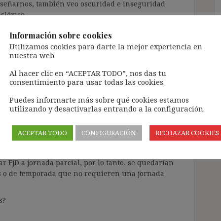
nseñarnos, también veo oscuridad e inseguridad
sléxico.
Información sobre cookies
Responder
Utilizamos cookies para darte la mejor experiencia en
nuestra web.
Al hacer clic en “ACEPTAR TODO”, nos das tu
consentimiento para usar todas las cookies.
Puedes informarte más sobre qué cookies estamos
utilizando y desactivarlas entrando a la configuración.
ACEPTAR TODO
CONFIGURACIÓN
RECHAZAR COOKIES
blog.
a la nueva regulación de los FjD es que numerosos
r FjD a jornada parcial, por lo tanto, se quedarían
s o de temporada que no requieren una jornada
s?