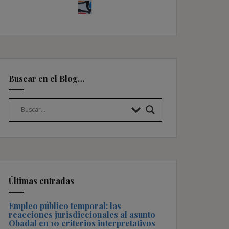
Buscar en el Blog…
Últimas entradas
Empleo público temporal: las
reacciones jurisdiccionales al asunto
Obadal en 10 criterios interpretativos