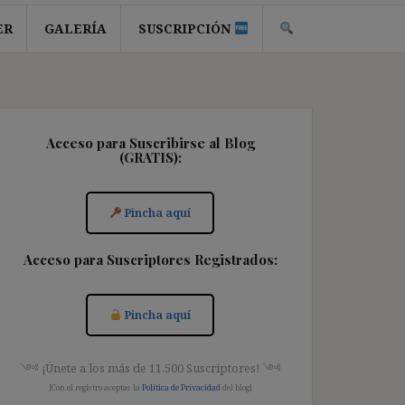
ER
GALERÍA
SUSCRIPCIÓN
Acceso para Suscribirse al Blog
(GRATIS):
Pincha aquí
Acceso para Suscriptores Registrados:
Pincha aquí
༺ ¡Únete a los más de 11.500 Suscriptores! ༺
[Con el registro aceptas la
Política de Privacidad
del blog]