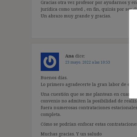
Gracias otra vez profesor por ayudarnos y e
jurídica como usted , en fin, quizás por ser di
Un abrazo muy grande y gracias.
Ana
dice:
23 mayo, 2022 a las 10:53
Buenos días.
Lo primero agradecerte la gran labor de este 
Una cuestión que se me plantean en cuanto 
convenio no admiten la posibilidad de realiza
fuera numerosas contrataciones estacionale
completa.
Cómo se podrían enfocar estas contratacione
Muchas gracias. Y un saludo