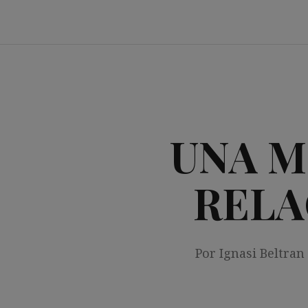
Saltar
al
contenido
UNA M
RELA
Por Ignasi Beltran