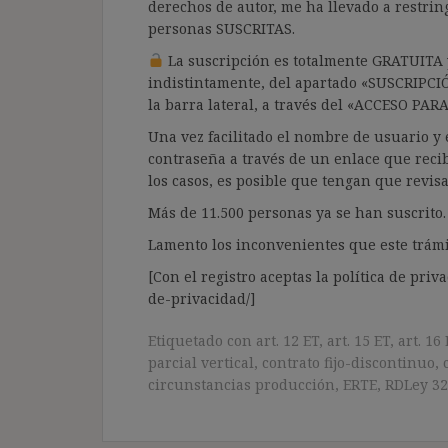
derechos de autor, me ha llevado a restrin
personas SUSCRITAS.
La suscripción es totalmente GRATUITA y
indistintamente, del apartado «SUSCRIPCI
la barra lateral, a través del «ACCESO PA
Una vez facilitado el nombre de usuario y e
contraseña a través de un enlace que recib
los casos, es posible que tengan que revis
Más de 11.500 personas ya se han suscrito.
Lamento los inconvenientes que este trámi
[Con el registro aceptas la política de priva
de-privacidad/]
Etiquetado con
art. 12 ET
,
art. 15 ET
,
art. 16
parcial vertical
,
contrato fijo-discontinuo
,
circunstancias producción
,
ERTE
,
RDLey 32