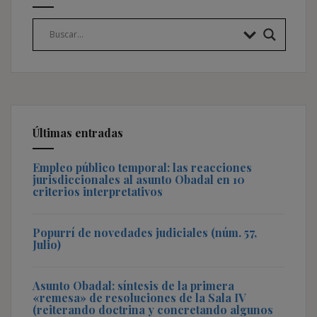
Últimas entradas
Empleo público temporal: las reacciones
jurisdiccionales al asunto Obadal en 10
criterios interpretativos
Popurrí de novedades judiciales (núm. 57,
Julio)
Asunto Obadal: síntesis de la primera
«remesa» de resoluciones de la Sala IV
(reiterando doctrina y concretando algunos