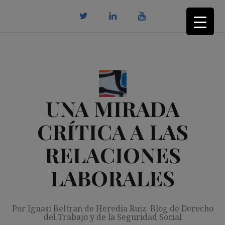
Saltar
al
contenido
twitter
Linkedin
youtube
UNA MIRADA
CRÍTICA A LAS
RELACIONES
LABORALES
Por Ignasi Beltran de Heredia Ruiz. Blog de Derecho
del Trabajo y de la Seguridad Social