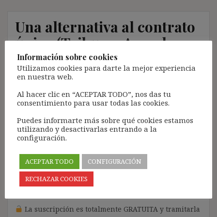
Una alternativa al contrato
único (Tribuna: Agenda
Pública)
Información sobre cookies
Utilizamos cookies para darte la mejor experiencia
en nuestra web.
15 diciembre, 2016
ibdehere
Comentarios Jurisprudencia
Al hacer clic en “ACEPTAR TODO”, nos das tu
Nota:
consentimiento para usar todas las cookies.
El propósito de este blog es compartir contenido de
Puedes informarte más sobre qué cookies estamos
forma totalmente GRATUITA.
utilizando y desactivarlas entrando a la
configuración.
La proliferación de empresas que utilizan la
Inteligencia Artificial Generativa (IAG) con ánimo de
ACEPTAR TODO
CONFIGURACIÓN
lucro y que se apropian del contenido de terceros sin
ningún respeto por los derechos de autor, me ha
RECHAZAR COOKIES
llevado a restringir el contenido del blog únicamente
a las personas SUSCRITAS.
La suscripción es totalmente GRATUITA y tramitarla