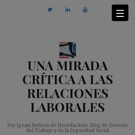
Saltar
al
contenido
twitter
Linkedin
youtube
UNA MIRADA
CRÍTICA A LAS
RELACIONES
LABORALES
Por Ignasi Beltran de Heredia Ruiz. Blog de Derecho
del Trabajo y de la Seguridad Social