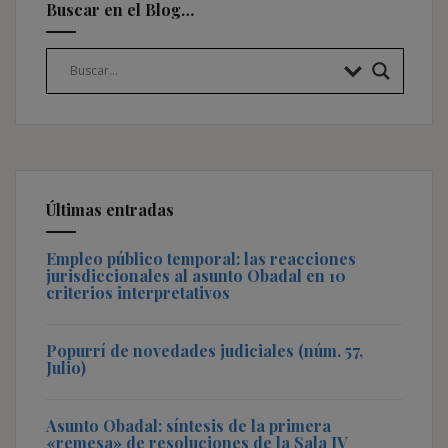
Buscar en el Blog…
Últimas entradas
Empleo público temporal: las reacciones
jurisdiccionales al asunto Obadal en 10
criterios interpretativos
Popurrí de novedades judiciales (núm. 57,
Julio)
Asunto Obadal: síntesis de la primera
«remesa» de resoluciones de la Sala IV