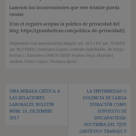
Lamento los inconvenientes que este trámite pueda
causar.
[Con el registro aceptas la política de privacidad del
blog: https://ignasibeltran.com/politica-de-privacidad/]
Etiquetado con
amortización simple
,
art. 49.1.c ET
,
art. 70 EBEP
,
art. 96.2 EBEP
,
Castrejana López
,
contrato indefinido
,
de Diego
Porras 1
,
Directiva 1999/70
,
EBEP
,
Huétor Vega
,
Martínez
Andrés
,
Pérez López
,
Vernaza Ayovi
Navegación
UNA MIRADA CRÍTICA A
LA ENFERMEDAD O
de
LAS RELACIONES
DOLENCIA DE LARGA
entradas
LABORALES: BOLETÍN
DURACIÓN COMO
NÚM. 10, DICIEMBRE
SUPUESTO DE
2017
DISCAPACIDAD:
DOCTRINA DEL TJUE
(ARTÍCULO TRABAJO Y