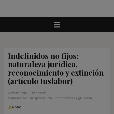
Indefinidos no fijos:
naturaleza jurídica,
reconocimiento y extinción
(artículo Iuslabor)
8 enero, 2018
ibdehere
Comentarios Jurisprudencia
,
Comentarios Legislación
Nota: