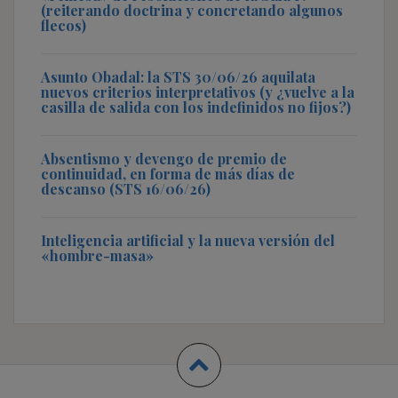
(reiterando doctrina y concretando algunos
flecos)
Asunto Obadal: la STS 30/06/26 aquilata
nuevos criterios interpretativos (y ¿vuelve a la
casilla de salida con los indefinidos no fijos?)
Absentismo y devengo de premio de
continuidad, en forma de más días de
descanso (STS 16/06/26)
Inteligencia artificial y la nueva versión del
«hombre-masa»