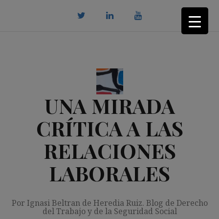
Saltar
al
contenido
twitter
Linkedin
youtube
UNA MIRADA
CRÍTICA A LAS
RELACIONES
LABORALES
Por Ignasi Beltran de Heredia Ruiz. Blog de Derecho
del Trabajo y de la Seguridad Social