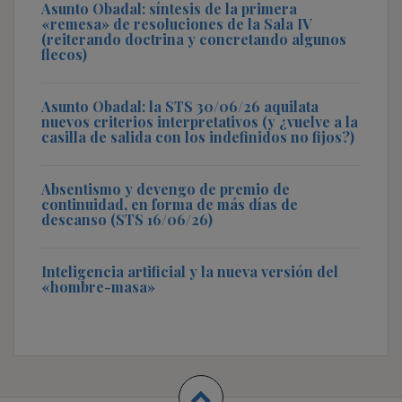
Asunto Obadal: síntesis de la primera
«remesa» de resoluciones de la Sala IV
(reiterando doctrina y concretando algunos
flecos)
Asunto Obadal: la STS 30/06/26 aquilata
nuevos criterios interpretativos (y ¿vuelve a la
casilla de salida con los indefinidos no fijos?)
Absentismo y devengo de premio de
continuidad, en forma de más días de
descanso (STS 16/06/26)
Inteligencia artificial y la nueva versión del
«hombre-masa»