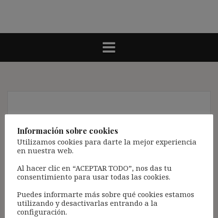
Extinción por mutuo
Información sobre cookies
disenso
Utilizamos cookies para darte la mejor experiencia
en nuestra web.
Nota:
Al hacer clic en “ACEPTAR TODO”, nos das tu
El propósito de este blog es compartir
consentimiento para usar todas las cookies.
contenido de forma totalmente GRATUITA.
Puedes informarte más sobre qué cookies estamos
La proliferación de empresas que utilizan la
utilizando y desactivarlas entrando a la
configuración.
Inteligencia Artificial Generativa (IAG) con