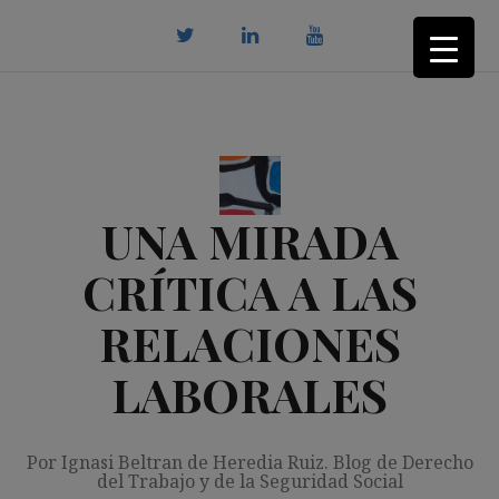
Saltar
al
contenido
twitter
Linkedin
youtube
UNA MIRADA
CRÍTICA A LAS
RELACIONES
LABORALES
Por Ignasi Beltran de Heredia Ruiz. Blog de Derecho
del Trabajo y de la Seguridad Social