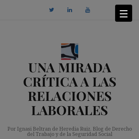
Saltar
al
contenido
twitter
Linkedin
youtube
UNA MIRADA
CRÍTICA A LAS
RELACIONES
LABORALES
Por Ignasi Beltran de Heredia Ruiz. Blog de Derecho
del Trabajo y de la Seguridad Social