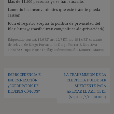
Más de 11.500 personas ya se han suscrito.
Lamento los inconvenientes que este trámite pueda
causar.
[Con el registro aceptas la política de privacidad del
blog: https://ignasibeltran.com/politica-de-privacidad/]
Etiquetado con
art. 12.6 ET
,
art. 12.7 ET
,
art. 49.1.c ET
,
contrato
de relevo
,
de Diego Porras 1
,
de Diego Porras 2
,
Directiva
1999/70
,
Grupo Norte Facility
,
indemnización
,
Montero Mateos
Navegación
IMPROCEDENCIA E
LA TRANSMISIÓN DE LA
de
INDEMNIZACIÓN:
CLIENTELA PUEDE SER
entradas
¿CORRUPCIÓN DE
SUFICIENTE PARA
DEBERES CÍVICOS?
APLICAR EL ART. 44 ET
(STJUE 8/5/19, DODIC)