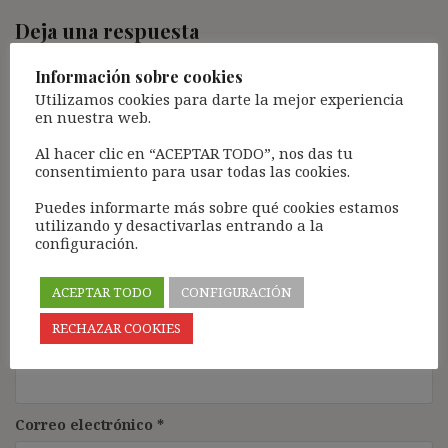
Deja una respuesta
Tu dirección de correo electrónico no será publicada.
Los
Información sobre cookies
campos obligatorios están marcados con
*
Utilizamos cookies para darte la mejor experiencia
en nuestra web.
Comentario
*
Al hacer clic en “ACEPTAR TODO”, nos das tu
consentimiento para usar todas las cookies.
Puedes informarte más sobre qué cookies estamos
utilizando y desactivarlas entrando a la
configuración.
ACEPTAR TODO
CONFIGURACIÓN
RECHAZAR COOKIES
Nombre
*
Correo electrónico
*