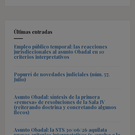
Últimas entradas
Empleo público temporal: las reacciones
jurisdiccionales al asunto Obadal en 10
criterios interpretativos
Popurrí de novedades judiciales (núm. 57,
Julio)
Asunto Obadal: síntesis de la primera
«remesa» de resoluciones de la Sala IV
(reiterando doctrina y concretando algunos
flecos)
Asunto Obadal: la STS 30/06/26 aquilata
nuevos criterios interpretativos (y ¿vuelve a la