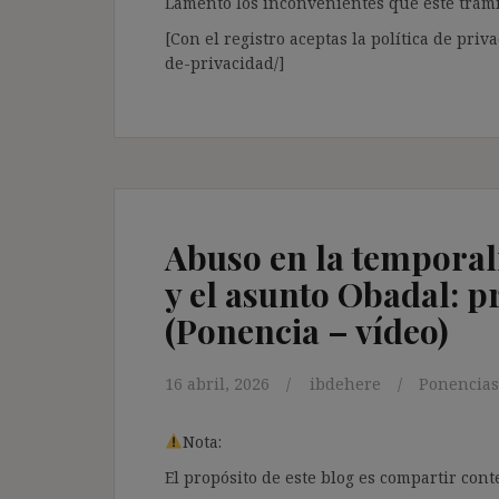
Lamento los inconvenientes que este trámi
[Con el registro aceptas la política de priva
de-privacidad/]
Abuso en la temporali
y el asunto Obadal: 
(Ponencia – vídeo)
16 abril, 2026
ibdehere
Ponencias
Nota:
El propósito de este blog es compartir co