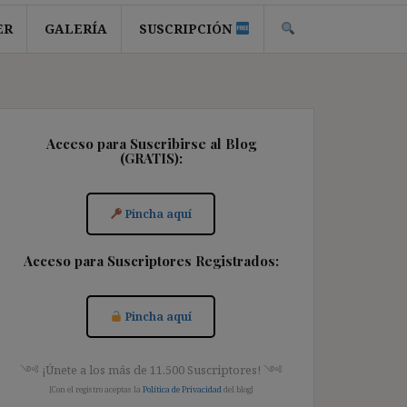
ER
GALERÍA
SUSCRIPCIÓN
Acceso para Suscribirse al Blog
(GRATIS):
Pincha aquí
Acceso para Suscriptores Registrados:
Pincha aquí
༺ ¡Únete a los más de 11.500 Suscriptores! ༺
[Con el registro aceptas la
Política de Privacidad
del blog]