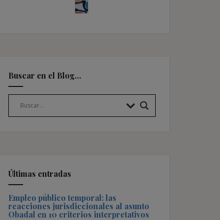
Buscar en el Blog…
Últimas entradas
Empleo público temporal: las
reacciones jurisdiccionales al asunto
Obadal en 10 criterios interpretativos