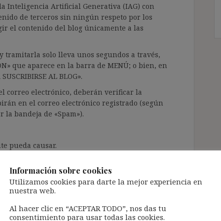
a Inteligencia Artificial Generativa (IAG) con
enido de terceros sin ningún respeto por los
gir el contenido del blog únicamente a las
 tramitarla solo lleva unos segundos a través,
ÓN» que aparece en la barra de MENÚ; o bien, en
RA SUSCRIBIRSE AL BLOG».
l correo electrónico, deberán verificar la
irán en el correo electrónico registrado (según
ar la bandeja de «Spam»).
te pueda causar.
cidad del blog: https://ignasibeltran.com/politica-
Información sobre cookies
Utilizamos cookies para darte la mejor experiencia en
nuestra web.
Al hacer clic en “ACEPTAR TODO”, nos das tu
consentimiento para usar todas las cookies.