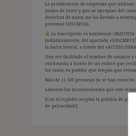
La proliferación de empresas que utilizan l
ánimo de lucro y que se apropian del cont
derechos de autor, me ha llevado a restrin
personas SUSCRITAS.
La suscripción es totalmente GRATUITA y
indistintamente, del apartado «SUSCRIPCI
la barra lateral, a través del «ACCESO PA
Una vez facilitado el nombre de usuario y e
contraseña a través de un enlace que recib
los casos, es posible que tengan que revis
Más de 11.500 personas ya se han suscrito.
Lamento los inconvenientes que este trámi
[Con el registro aceptas la política de priva
de-privacidad/]