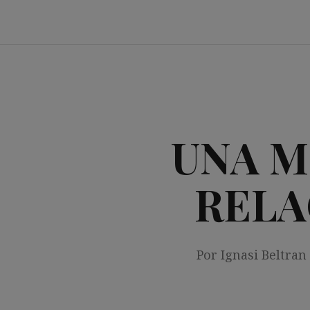
Saltar
al
contenido
UNA M
RELA
Por Ignasi Beltran