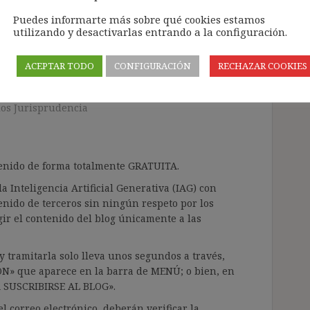
Puedes informarte más sobre qué cookies estamos
utilizando y desactivarlas entrando a la configuración.
 urgencia al asunto
ACEPTAR TODO
CONFIGURACIÓN
RECHAZAR COOKIES
6)
os Jurisprudencia
ntenido de forma totalmente GRATUITA.
a Inteligencia Artificial Generativa (IAG) con
enido de terceros sin ningún respeto por los
gir el contenido del blog únicamente a las
 tramitarla solo lleva unos segundos a través,
ÓN» que aparece en la barra de MENÚ; o bien, en
RA SUSCRIBIRSE AL BLOG».
l correo electrónico, deberán verificar la