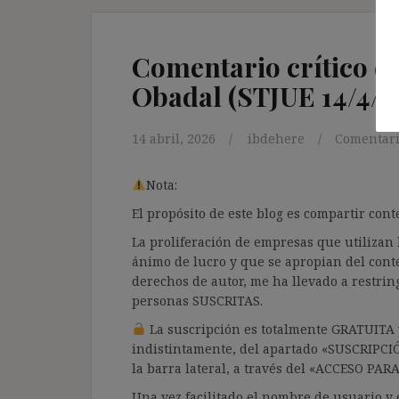
Comentario crítico de
Obadal (STJUE 14/4/2
14 abril, 2026
ibdehere
Comentari
Nota:
El propósito de este blog es compartir co
La proliferación de empresas que utilizan l
ánimo de lucro y que se apropian del cont
derechos de autor, me ha llevado a restrin
personas SUSCRITAS.
La suscripción es totalmente GRATUITA y
indistintamente, del apartado «SUSCRIPCI
la barra lateral, a través del «ACCESO PA
Una vez facilitado el nombre de usuario y e