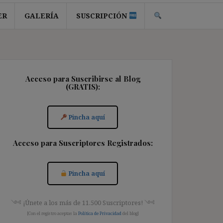
ER
GALERÍA
SUSCRIPCIÓN
Acceso para Suscribirse al Blog
(GRATIS):
Pincha aquí
Acceso para Suscriptores Registrados:
Pincha aquí
༺ ¡Únete a los más de 11.500 Suscriptores! ༺
[Con el registro aceptas la
Política de Privacidad
del blog]