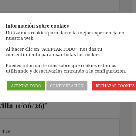
Información sobre cookies
Utilizamos cookies para darte la mejor experiencia en
POPURRÍ DE NOVEDADES JUDICIALES (NÚM. 56,
nuestra web.
JUNIO)
Al hacer clic en “ACEPTAR TODO”, nos das tu
consentimiento para usar todas las cookies.
Puedes informarte más sobre qué cookies estamos
utilizando y desactivarlas entrando a la configuración.
al y el criterio de la Sala IV, la
ACEPTAR TODO
CONFIGURACIÓN
RECHAZAR COOKIES
un indefinido no fijo debe
ización por despido
lla 11/06/26)
”
z
dice: