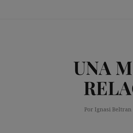
Saltar
al
contenido
UNA M
RELA
Por Ignasi Beltran