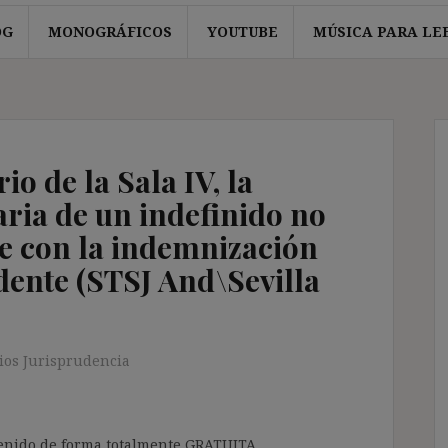
OG
MONOGRÁFICOS
YOUTUBE
MÚSICA PARA LE
io de la Sala IV, la
ria de un indefinido no
e con la indemnización
ente (STSJ And\Sevilla
os Jurisprudencia
ntenido de forma totalmente GRATUITA.