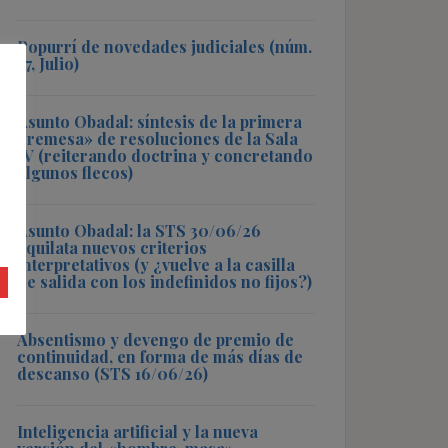
Popurrí de novedades judiciales (núm.
57, Julio)
Asunto Obadal: síntesis de la primera
«remesa» de resoluciones de la Sala
IV (reiterando doctrina y concretando
algunos flecos)
Asunto Obadal: la STS 30/06/26
aquilata nuevos criterios
interpretativos (y ¿vuelve a la casilla
de salida con los indefinidos no fijos?)
Absentismo y devengo de premio de
continuidad, en forma de más días de
descanso (STS 16/06/26)
Inteligencia artificial y la nueva