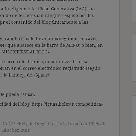
a Inteligencia Artificial Generativa (IAG) con
enido de terceros sin ningún respeto por los
gir el contenido del blog únicamente a las
 tramitarla solo lleva unos segundos a través,
ÓN» que aparece en la barra de MENÚ; o bien, en
RA SUSCRIBIRSE AL BLOG».
l correo electrónico, deberán verificar la
irán en el correo electrónico registrado (según
ar la bandeja de «Spam»).
te pueda causar.
cidad del blog: https://ignasibeltran.com/politica-
,
DA 17ª EBEP
,
de Diego Porras 2
,
Directiva 1999/70
,
,
Sánchez Ruiz