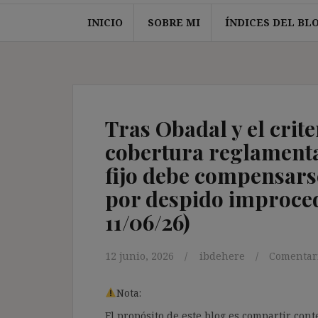
INICIO
SOBRE MI
ÍNDICES DEL BL
Tras Obadal y el criter
cobertura reglamenta
fijo debe compensars
por despido improced
11/06/26)
12 junio, 2026
ibdehere
Comentari
Nota:
El propósito de este blog es compartir co