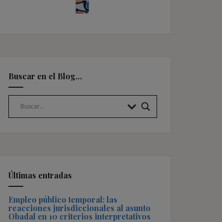
Buscar en el Blog…
Últimas entradas
Empleo público temporal: las
reacciones jurisdiccionales al asunto
Obadal en 10 criterios interpretativos