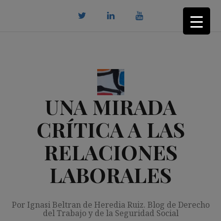
Saltar
al
contenido
twitter
Linkedin
youtube
UNA MIRADA
CRÍTICA A LAS
RELACIONES
LABORALES
Por Ignasi Beltran de Heredia Ruiz. Blog de Derecho
del Trabajo y de la Seguridad Social