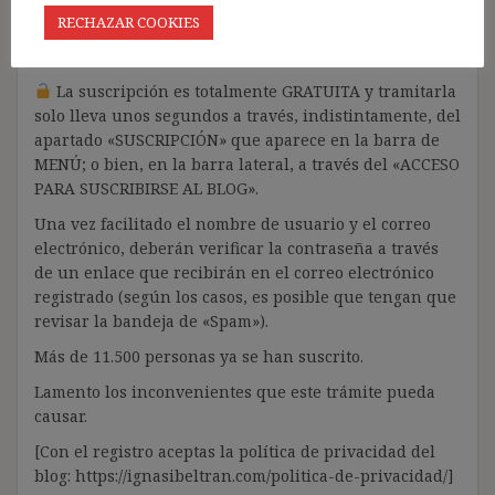
ningún respeto por los derechos de autor, me ha
RECHAZAR COOKIES
llevado a restringir el contenido del blog únicamente
a las personas SUSCRITAS.
La suscripción es totalmente GRATUITA y tramitarla
solo lleva unos segundos a través, indistintamente, del
apartado «SUSCRIPCIÓN» que aparece en la barra de
MENÚ; o bien, en la barra lateral, a través del «ACCESO
PARA SUSCRIBIRSE AL BLOG».
Una vez facilitado el nombre de usuario y el correo
electrónico, deberán verificar la contraseña a través
de un enlace que recibirán en el correo electrónico
registrado (según los casos, es posible que tengan que
revisar la bandeja de «Spam»).
Más de 11.500 personas ya se han suscrito.
Lamento los inconvenientes que este trámite pueda
causar.
[Con el registro aceptas la política de privacidad del
blog: https://ignasibeltran.com/politica-de-privacidad/]