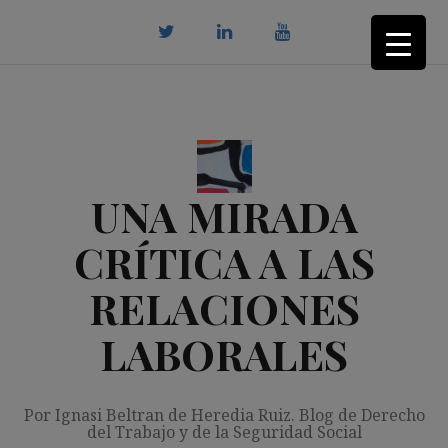
Saltar
al
contenido
twitter
Linkedin
youtube
UNA MIRADA
CRÍTICA A LAS
RELACIONES
LABORALES
Por Ignasi Beltran de Heredia Ruiz. Blog de Derecho
del Trabajo y de la Seguridad Social