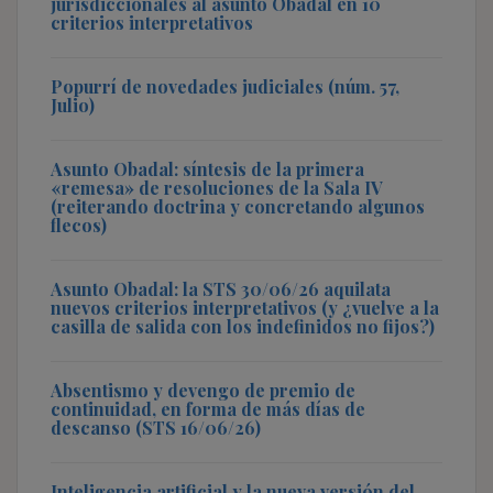
jurisdiccionales al asunto Obadal en 10
criterios interpretativos
Popurrí de novedades judiciales (núm. 57,
Julio)
Asunto Obadal: síntesis de la primera
«remesa» de resoluciones de la Sala IV
(reiterando doctrina y concretando algunos
flecos)
Asunto Obadal: la STS 30/06/26 aquilata
nuevos criterios interpretativos (y ¿vuelve a la
casilla de salida con los indefinidos no fijos?)
Absentismo y devengo de premio de
continuidad, en forma de más días de
descanso (STS 16/06/26)
Inteligencia artificial y la nueva versión del