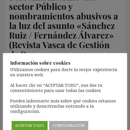
sector Público y
nombramientos abusivos a
la luz del asunto «Sánchez
Ruiz / Fernández Álvarez»
(Revista Vasca de Gestión
de Personas y
Organizaciones Públicas)
Información sobre cookies
Utilizamos cookies para darte la mejor experiencia
en nuestra web.
1 julio, 2020
ibdehere
Comentarios Jurisprudencia
Al hacer clic en “ACEPTAR TODO”, nos das tu
Nota:
consentimiento para usar todas las cookies.
El propósito de este blog es compartir contenido de
Puedes informarte más sobre qué cookies estamos
forma totalmente GRATUITA.
utilizando y desactivarlas entrando a la
configuración.
La proliferación de empresas que utilizan la
Inteligencia Artificial Generativa (IAG) con ánimo de
ACEPTAR TODO
CONFIGURACIÓN
lucro y que se apropian del contenido de terceros sin