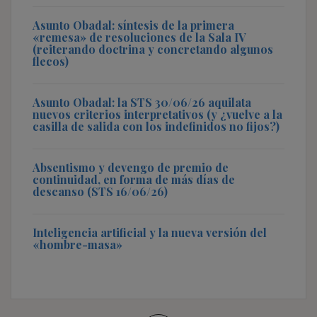
Asunto Obadal: síntesis de la primera
«remesa» de resoluciones de la Sala IV
(reiterando doctrina y concretando algunos
flecos)
Asunto Obadal: la STS 30/06/26 aquilata
nuevos criterios interpretativos (y ¿vuelve a la
casilla de salida con los indefinidos no fijos?)
Absentismo y devengo de premio de
continuidad, en forma de más días de
descanso (STS 16/06/26)
Inteligencia artificial y la nueva versión del
«hombre-masa»