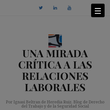
Saltar
al
contenido
twitter
Linkedin
youtube
UNA MIRADA
CRÍTICA A LAS
RELACIONES
LABORALES
Por Ignasi Beltran de Heredia Ruiz. Blog de Derecho
del Trabajo y de la Seguridad Social