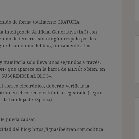
ntenido de forma totalmente GRATUITA.
a Inteligencia Artificial Generativa (IAG) con
enido de terceros sin ningún respeto por los
gir el contenido del blog únicamente a las
 tramitarla solo lleva unos segundos a través,
ÓN» que aparece en la barra de MENÚ; o bien, en
RA SUSCRIBIRSE AL BLOG».
l correo electrónico, deberán verificar la
irán en el correo electrónico registrado (según
ar la bandeja de «Spam»).
te pueda causar.
cidad del blog: https://ignasibeltran.com/politica-