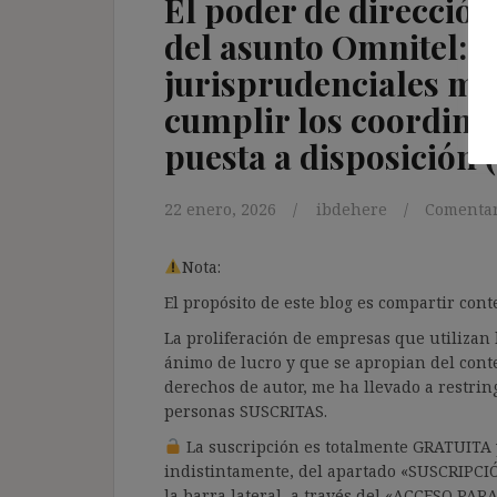
El poder de dirección 
del asunto Omnitel: c
jurisprudenciales m
cumplir los coordina
puesta a disposición (
22 enero, 2026
ibdehere
Comentar
Nota:
El propósito de este blog es compartir co
La proliferación de empresas que utilizan l
ánimo de lucro y que se apropian del cont
derechos de autor, me ha llevado a restrin
personas SUSCRITAS.
La suscripción es totalmente GRATUITA y
indistintamente, del apartado «SUSCRIPCI
la barra lateral, a través del «ACCESO PA