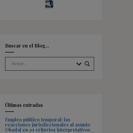
Buscar en el Blog…
Últimas entradas
Empleo público temporal: las
reacciones jurisdiccionales al asunto
Obadal en 10 criterios interpretativos