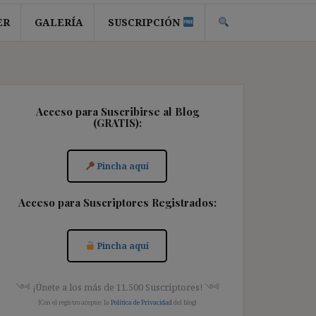
ER
GALERÍA
SUSCRIPCIÓN
Acceso para Suscribirse al Blog
(GRATIS):
Pincha aquí
Acceso para Suscriptores Registrados:
Pincha aquí
༺ ¡Únete a los más de 11.500 Suscriptores! ༺
[Con el registro aceptas la
Política de Privacidad
del blog]