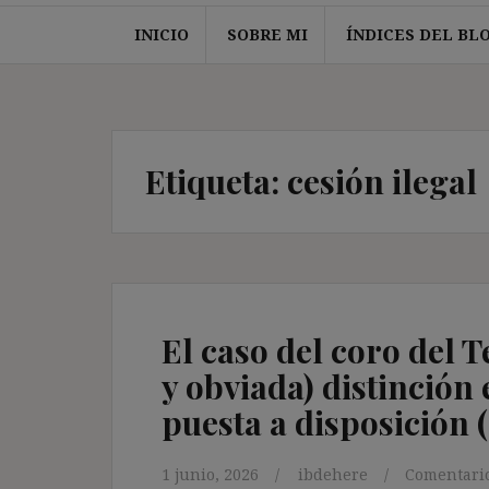
INICIO
SOBRE MI
ÍNDICES DEL BL
Etiqueta:
cesión ilegal
El caso del coro del T
y obviada) distinción e
puesta a disposición 
1 junio, 2026
ibdehere
Comentario