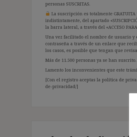
personas SUSCRITAS.
La suscripción es totalmente GRATUITA y
indistintamente, del apartado «SUSCRIPCI
la barra lateral, a través del «ACCESO PA
Una vez facilitado el nombre de usuario y e
contraseña a través de un enlace que recib
los casos, es posible que tengan que revis
Más de 11.500 personas ya se han suscrito.
Lamento los inconvenientes que este trámi
[Con el registro aceptas la política de priva
de-privacidad/]