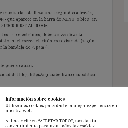
 tramitarla solo lleva unos segundos a través,
ÓN» que aparece en la barra de MENÚ; o bien, en
RA SUSCRIBIRSE AL BLOG».
l correo electrónico, deberán verificar la
irán en el correo electrónico registrado (según
ar la bandeja de «Spam»).
te pueda causar.
cidad del blog: https://ignasibeltran.com/politica-
Información sobre cookies
Utilizamos cookies para darte la mejor experiencia en
nuestra web.
Al hacer clic en “ACEPTAR TODO”, nos das tu
consentimiento para usar todas las cookies.