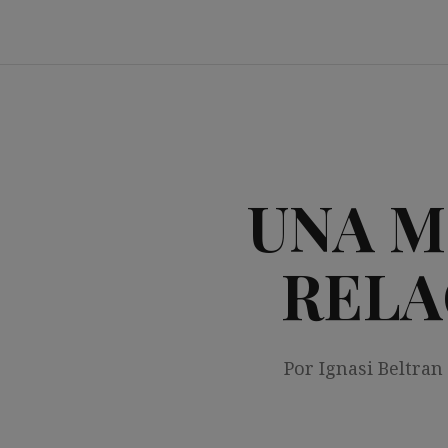
Saltar
al
contenido
UNA M
RELA
Por Ignasi Beltran