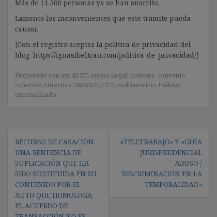
Más de 11.500 personas ya se han suscrito.
Lamento los inconvenientes que este trámite pueda
causar.
[Con el registro aceptas la política de privacidad del
blog: https://ignasibeltran.com/politica-de-privacidad/]
Etiquetado con
art. 42 ET
,
cesión ilegal
,
contrata
,
convenio
colectivo
,
Directiva 2008/104
,
ETT
,
multiservicio
,
trabajo
externalizado
Navegación
RECURSO DE CASACIÓN:
«TELETRABAJO» Y «GUÍA
de
UNA SENTENCIA DE
JURISPRUDENCIAL
entradas
SUPLICACIÓN QUE HA
ABUSO /
SIDO SUSTITUIDA EN SU
DISCRIMINACIÓN EN LA
CONTENIDO POR EL
TEMPORALIDAD»
AUTO QUE HOMOLOGA
EL ACUERDO DE
TRANSACCIÓN NO ES