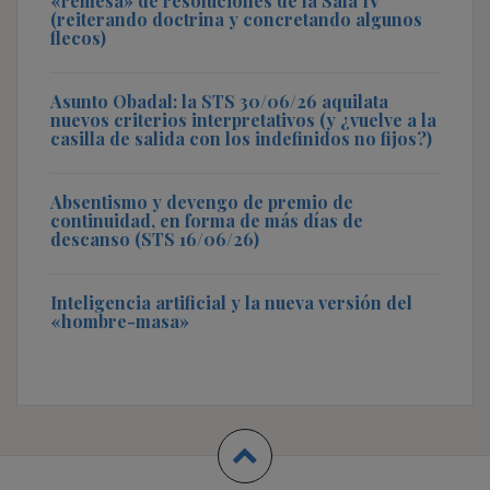
«remesa» de resoluciones de la Sala IV
(reiterando doctrina y concretando algunos
flecos)
Asunto Obadal: la STS 30/06/26 aquilata
nuevos criterios interpretativos (y ¿vuelve a la
casilla de salida con los indefinidos no fijos?)
Absentismo y devengo de premio de
continuidad, en forma de más días de
descanso (STS 16/06/26)
Inteligencia artificial y la nueva versión del
«hombre-masa»