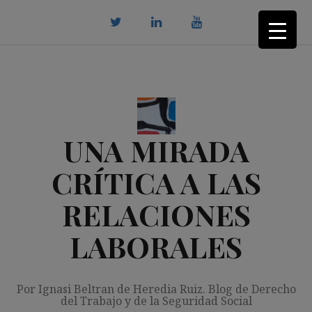
Saltar
al
contenido
twitter
Linkedin
youtube
UNA MIRADA
CRÍTICA A LAS
RELACIONES
LABORALES
Por Ignasi Beltran de Heredia Ruiz. Blog de Derecho
del Trabajo y de la Seguridad Social