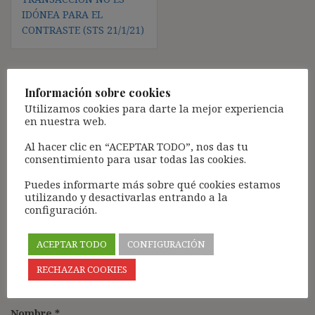
IDÓNEA PARA EL
CONTRASTE (STS 21/1/21)
Información sobre cookies
Deja una respuesta
Utilizamos cookies para darte la mejor experiencia
en nuestra web.
Tu dirección de correo electrónico no será publicada.
Los
campos obligatorios están marcados con
*
Al hacer clic en “ACEPTAR TODO”, nos das tu
consentimiento para usar todas las cookies.
Comentario
*
Puedes informarte más sobre qué cookies estamos
utilizando y desactivarlas entrando a la
configuración.
ACEPTAR TODO
CONFIGURACIÓN
RECHAZAR COOKIES
Nombre
*